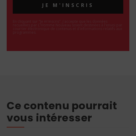
JE M'INSCRIS
En cliquant sur "Je m'inscris", j'accepte que les données
recueillies par L'Homme Nouveau soient destinées à l'envoi par
courrier électronique de contenus et d'informations relatifs aux
programmes.
Ce contenu pourrait
vous intéresser