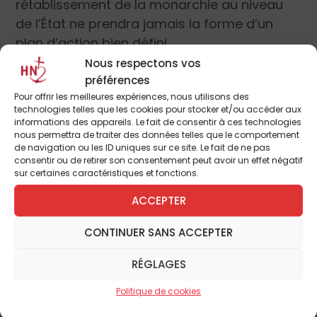
rétablissement de la monarchie au niveau
de l’État ne prendra jamais la forme d’un
plan d’action bien défini.
Nous respectons vos
préférences
Pour offrir les meilleures expériences, nous utilisons des
technologies telles que les cookies pour stocker et/ou accéder aux
informations des appareils. Le fait de consentir à ces technologies
nous permettra de traiter des données telles que le comportement
de navigation ou les ID uniques sur ce site. Le fait de ne pas
consentir ou de retirer son consentement peut avoir un effet négatif
sur certaines caractéristiques et fonctions.
ACCEPTER
CONTINUER SANS ACCEPTER
Pour continuer à lire cet
RÉGLAGES
Les chouans se soulevèrent pour défendre les droits de
article
Dieu et de l’Église.
Politique de cookies
et de nombreux autres
La bravoure alliée à la foi et les hauts faits