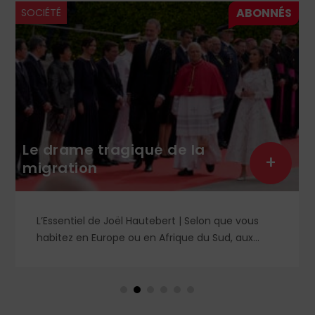
SOCIÉTÉ
Le drame tragique de la
+
migration
L’Essentiel de Joël Hautebert | Selon que vous
habitez en Europe ou en Afrique du Sud, aux
États-Unis ou en Libye, vos propos seront
considérés comme racistes ou non. Les récents
événements aux Pays-Bas ou en Irlande
soulèvent la question de l'accueil des migrants,