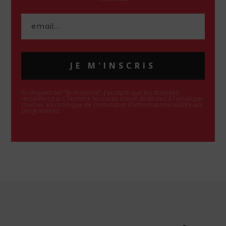
JE M'INSCRIS
En cliquant sur "Je m'inscris", j'accepte que les données
recueillies par L'Homme Nouveau soient destinées à l'envoi par
courrier électronique de contenus et d'informations relatifs aux
programmes.