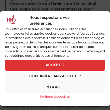
être une barrière au féminisme. Est-ce déjà
une bonne voie pour appréhender le réel ?
Nous respectons vos
préférences
Pour offrir les meilleures expériences, nous utilisons des
C’est vrai, on pourrait dire que c’est un
technologies telles que les cookies pour stocker et/ou accéder aux
informations des appareils. Le fait de consentir à ces technologies
début. Elle répète les propos d’Élisabeth
nous permettra de traiter des données telles que le comportement
Badinter après les viols de Cologne.
de navigation ou les ID uniques sur ce site. Le fait de ne pas
consentir ou de retirer son consentement peut avoir un effet négatif
Élisabeth Badinter est la seule féministe, à
sur certaines caractéristiques et fonctions.
ma connaissance, à avoir eu ces paroles
courageuses. Sauf qu’Élisabeth Badinter en
ACCEPTER
était restée là, point à la ligne. Quand
CONTINUER SANS ACCEPTER
Marlène Schiappa a poursuivi sa phrase par
un inventaire à la Prévert de toutes les
RÉGLAGES
autres situations de harcèlement. Je la cite :
Politique de cookies
«
Mais il ne faut pas oublier que le
harcèlement de rue existe dans l’ensemble