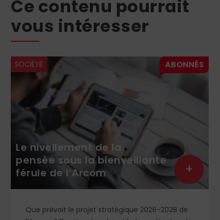
Ce contenu pourrait
vous intéresser
SOCIÉTÉ
llement de la
Éric Morill
 sous la bienveillante
renationa
+
de l’Arcom
public
voit le projet stratégique 2026-2028 de
Entretien | L