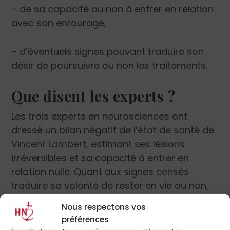
– de sa capacité ou non à entrer en relation
avec son entourage,
– d’éventuels signes pouvant traduire son
désir de poursuivre ou non les traitements.
Que disent les experts ?
Les trois experts en neurosciences ont
dressé un bilan négatif de l’état de santé de
Vincent Lambert, estimant ses lésions
irréversibles et sa capacité à entrer en
relation nulle. Quant aux signes censés
traduire sa volonté de rester en vie ou non,
ils sont bien peu nombreux et susceptibles
Nous respectons vos
d’interprétations variables : ils peuvent donc
préférences
difficilement être pris en compte par le