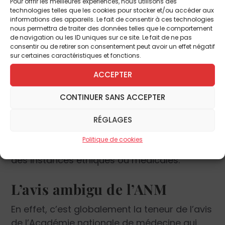
Pour offrir les meilleures expériences, nous utilisons des
corps médical. En tous les cas, les deux
technologies telles que les cookies pour stocker et/ou accéder aux
informations des appareils. Le fait de consentir à ces technologies
premiers points du bilan ont fait passer
nous permettra de traiter des données telles que le comportement
Vincent Lambert de la case « état pauci-
de navigation ou les ID uniques sur ce site. Le fait de ne pas
consentir ou de retirer son consentement peut avoir un effet négatif
relationnel » à celle d’« état végétatif
sur certaines caractéristiques et fonctions.
chronique ». Derrière les mots, les
ACCEPTER
implications sont lourdes : c’est
généralement la capacité à entrer en
CONTINUER SANS ACCEPTER
relation et la perspective d’une possible
amélioration de l’état de santé qui sont
RÉGLAGES
invoquées comme motifs pour refuser
Politique de cookies
l’euthanasie dans la plupart des expertises
des instances éthiques ou médicales.
L’avis ambigu de l’ANM
En effet, c’est globalement la teneur de l’avis
de l’Académie nationale de médecine qui