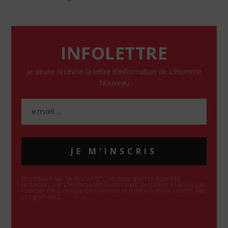
INFOLETTRE
Je désire recevoir la lettre d'information de L'Homme
Nouveau
JE M'INSCRIS
En cliquant sur "Je m'inscris", j'accepte que les données
recueillies par L'Homme Nouveau soient destinées à l'envoi par
courrier électronique de contenus et d'informations relatifs aux
programmes.