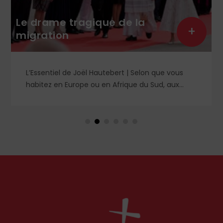
Le drame tragique de la
+
migration
L’Essentiel de Joël Hautebert | Selon que vous
habitez en Europe ou en Afrique du Sud, aux
États-Unis ou en Libye, vos propos seront
considérés comme racistes ou non. Les récents
événements aux Pays-Bas ou en Irlande
soulèvent la question de l'accueil des migrants,
qui devraient avant tout pouvoir rester chez eux,
comme l'a rappelé Léon XIV récemment.