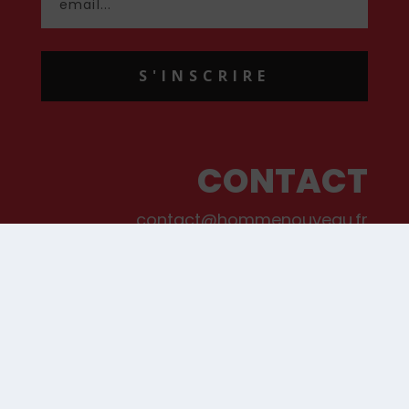
S'INSCRIRE
CONTACT
contact@hommenouveau.fr
01 53 68 99 77
Mentions légales
Conditions générales de vente et d’utilisation
Politique de cookies
Qui sommes-nous ?