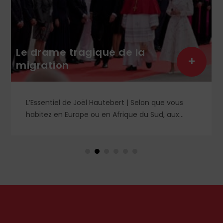
Le drame tragique de la
+
migration
L’Essentiel de Joël Hautebert | Selon que vous
habitez en Europe ou en Afrique du Sud, aux
États-Unis ou en Libye, vos propos seront
considérés comme racistes ou non. Les récents
événements aux Pays-Bas ou en Irlande
soulèvent la question de l'accueil des migrants,
qui devraient avant tout pouvoir rester chez eux,
comme l'a rappelé Léon XIV récemment.