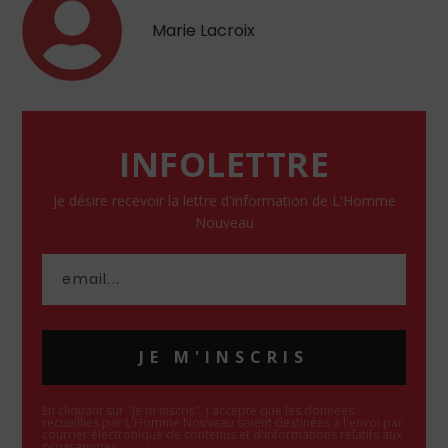
Marie Lacroix
INFOLETTRE
Je désire recevoir la lettre d'information de L'Homme
Nouveau
JE M'INSCRIS
En cliquant sur "Je m'inscris", j'accepte que les données
recueillies par L'Homme Nouveau soient destinées à l'envoi par
courrier électronique de contenus et d'informations relatifs aux
programmes.