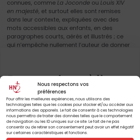
connues, comme
La Joconde
ou
Louis XIV
en majesté
,
et surtout elles sont remises
dans leur contexte, expliquées avec des
mots accessibles aux enfants, en des
paragraphes courts, aérés et illustrés ; ce
qui n’empêche nullement l’auteur de donner
une petite
fiche technique
du tableau avec
ses dimensions, sa date de réalisation, le
procédé utilisé et l’endroit où l’on peut le voir
Pour continuer à lire cet
actuellement. L’auteur présente son livre
Nous respectons vos
comme une « promenade ». Et c’est vrai que
article
préférences
l’on prend goût à tourner les pages pour
Pour offrir les meilleures expériences, nous utilisons des
et de nombreux autres
découvrir un autre tableau, un autre peintre,
technologies telles que les cookies pour stocker et/ou accéder aux
informations des appareils. Le fait de consentir à ces technologies
la manière dont il a conçu et construit son
nous permettra de traiter des données telles que le comportement
œuvre, pourquoi il a utilisé telle ou telle
ABONNEZ-VOUS DÈS À
de navigation ou les ID uniques sur ce site. Le fait de ne pas
consentir ou de retirer son consentement peut avoir un effet négatif
couleur et l’effet produit, avec un focus sur
PRÉSENT
sur certaines caractéristiques et fonctions.
un ou plusieurs détails. Un album très réussi