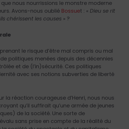
 que nous nourrissions le monstre moderne
eurs. Avons-nous oublié
Bossue
t : «
Dieu se rit
ls chérissent les causes
» ?
orale
en prenant le risque d’être mal compris ou mal
uit de politiques menées depuis des décennies
lée et de (l’in)sécurité. Ces politiques
nité avec ses notions subverties de liberté
 sur la réaction courageuse d’Henri, nous nous
ant qu’il suffirait qu’une armée de jeunes
iques) de la société. Une sorte de
révalu sans prise en compte de la réalité du
 la société du spectacle et du capitalisme