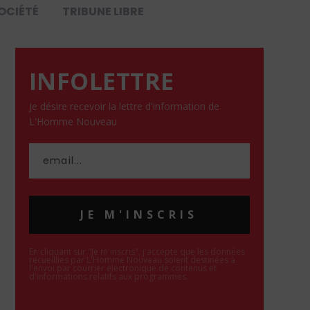
OCIÉTÉ
TRIBUNE LIBRE
INFOLETTRE
Je désire recevoir la lettre d'information de
L'Homme Nouveau
JE M'INSCRIS
En cliquant sur "Je m'inscris", j'accepte que les données
recueillies par L'Homme Nouveau soient destinées à
l'envoi par courrier électronique de contenus et
d'informations relatifs aux programmes.