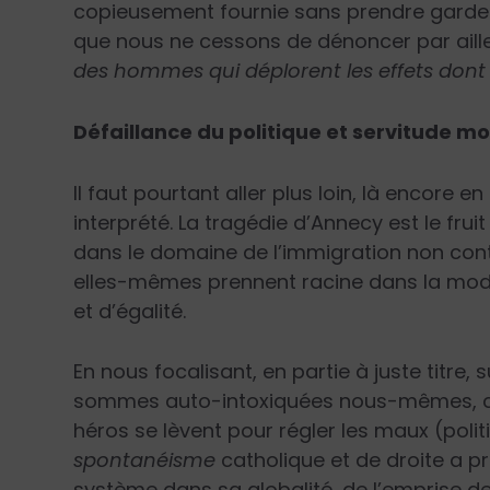
copieusement fournie sans prendre garde
que nous ne cessons de dénoncer par aill
des hommes qui déplorent les effets dont i
Défaillance du politique et servitude m
Il faut pourtant aller plus loin, là encore 
interprété. La tragédie d’Annecy est le fr
dans le domaine de l’immigration non contrô
elles-mêmes prennent racine dans la moder
et d’égalité.
En nous focalisant, en partie à juste titre,
sommes auto-intoxiquées nous-mêmes, croy
héros se lèvent pour régler les maux (polit
spontanéisme
catholique et de droite a p
système dans sa globalité, de l’emprise de