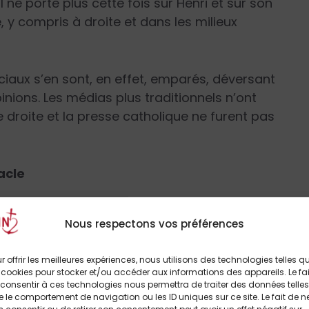
 ne porte plus cette fois sur Henri et sur son
 y compris à droite et dans les milieux
ciaux s’en sont, en effet, emparés, déversant
inions. Les médias plus traditionnels n’ont
e droite et la presse catholique ne furent pas
acle
 de propos et de tentatives d’explications ou
Nous respectons vos préférences
ment le héros du jour et pourquoi il avait agi
 presse catholique a ainsi expliqué, alors qu’il
r offrir les meilleures expériences, nous utilisons des technologies telles q
i de sa vie, quelles étaient les racines de
 cookies pour stocker et/ou accéder aux informations des appareils. Le fai
ent médiatique a été général comme si
consentir à ces technologies nous permettra de traiter des données telles
 le comportement de navigation ou les ID uniques sur ce site. Le fait de n
 qu’elle en trouvait enfin un.