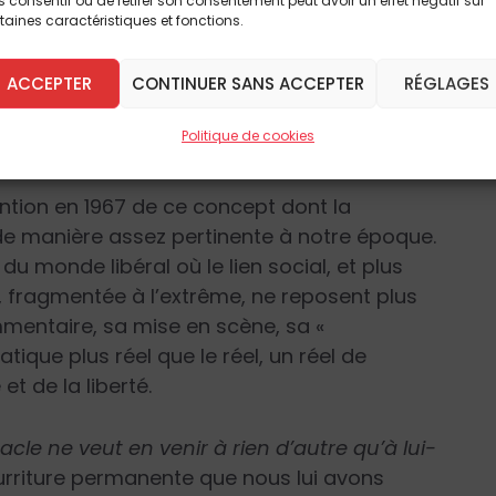
 consentir ou de retirer son consentement peut avoir un effet négatif sur
taines caractéristiques et fonctions.
gir à l’événement de la même manière que la
ACCEPTER
CONTINUER SANS ACCEPTER
RÉGLAGES
nnalisme, rigueur, souci des sources et de
cun doute. Elle est positive. Mais si c’est pour
Politique de cookies
ectacle » ?
ention en 1967 de ce concept dont la
e manière assez pertinente à notre époque.
u monde libéral où le lien social, et plus
e, fragmentée à l’extrême, ne reposent plus
mmentaire, sa mise en scène, sa «
iatique plus réel que le réel, un réel de
 et de la liberté.
acle ne veut en venir à rien d’autre qu’à lui-
 nourriture permanente que nous lui avons