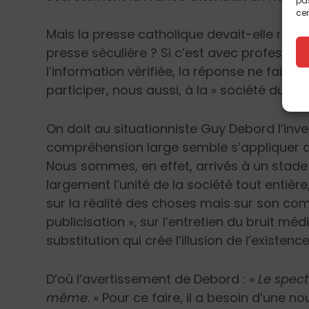
pas
cer
Mais la presse catholique devait-elle réa
presse séculière ? Si c’est avec professio
l’information vérifiée, la réponse ne fait au
participer, nous aussi, à la « société du sp
On doit au situationniste Guy Debord l’inv
compréhension large semble s’appliquer d
Nous sommes, en effet, arrivés à un stade d
largement l’unité de la société tout entièr
sur la réalité des choses mais sur son co
publicisation », sur l’entretien du bruit méd
substitution qui crée l’illusion de l’existence
D’où l’avertissement de Debord : «
Le spect
même
. » Pour ce faire, il a besoin d’une