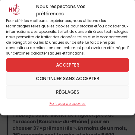
pour fermer ses collèges. Le second en donne
Nous respectons vos
trois aux autres congrégations pour déposer
préférences
une demande d’autorisation. Il n’y avait alors
Pour offrir les meilleures expériences, nous utilisons des
en France que cinq congrégations d’hommes à
technologies telles que les cookies pour stocker et/ou accéder aux
détenir cette autorisation, et les autres
informations des appareils. Le fait de consentir à ces technologies
vivaient jusque-là sans être inquiétées. C’est
nous permettra de traiter des données telles que le comportement
terminé !
de navigation ou les ID uniques sur ce site. Le fait de ne pas
consentir ou de retirer son consentement peut avoir un effet négatif
sur certaines caractéristiques et fonctions.
Une vague d’expulsions s’abat sur elles, à
commencer par la Compagnie de Jésus : au
ACCEPTER
petit matin du 30 juin 1880, la police force le
portail de la maison mère, rue de Sèvres, à
CONTINUER SANS ACCEPTER
Paris, et fait sortir les religieux de leurs
cellules. Des scènes semblables se déroulent
RÉGLAGES
dans tout le pays, avec souvent l’intervention
de l’armée : un régiment d’infanterie et cinq
Politique de cookies
escadrons de cavalerie investissent ainsi
l’abbaye Saint-Michel de Frigolet, près de
Tarascon (Bouches-du-Rhône) pour en
chasser 37 « prémontrés ». En moins de un mois,
261 couvents sont fermés, et plus de 5 600