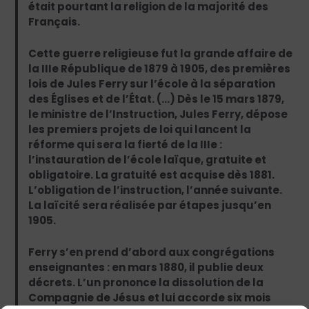
était pourtant la religion de la majorité des
Français.
Cette guerre religieuse fut la grande affaire de
la IIIe République de 1879 à 1905, des premières
lois de Jules Ferry sur l’école à la séparation
des Églises et de l’État. (…) Dès le 15 mars 1879,
le ministre de l’Instruction, Jules Ferry, dépose
les premiers projets de loi qui lancent la
réforme qui sera la fierté de la IIIe :
l’instauration de l’école laïque, gratuite et
obligatoire. La gratuité est acquise dès 1881.
L’obligation de l’instruction, l’année suivante.
La laïcité sera réalisée par étapes jusqu’en
1905.
Ferry s’en prend d’abord aux congrégations
enseignantes : en mars 1880, il publie deux
décrets. L’un prononce la dissolution de la
Compagnie de Jésus et lui accorde six mois