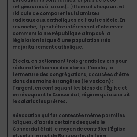
religieux mis à la rue.(…) Il serait choquant et
ridicule de comparer les islamistes
radicaux aux catholiques de l’autre siècle. En
revanche, il peut être intéressant d’observer
comment la IIIe République a imposé la
législation laïque à une population très
majoritairement catholique.
Et cela, en actionnant trois grands leviers pour
réduire l’influence des clercs : l’école ; la
fermeture des congrégations, accusées d’être
dans des mains étrangères (le Vatican) ;
l’argent, en confisquant les biens de l’Église et
en révoquant le Concordat, régime qui assurait
le salariat les prêtres.
Révocation qui fut contestée même parmi les
laïques, d’après certains desquels le
Concordat était le moyen de contrôler l’Église
et, selon le mot de Bonaparte, de faire