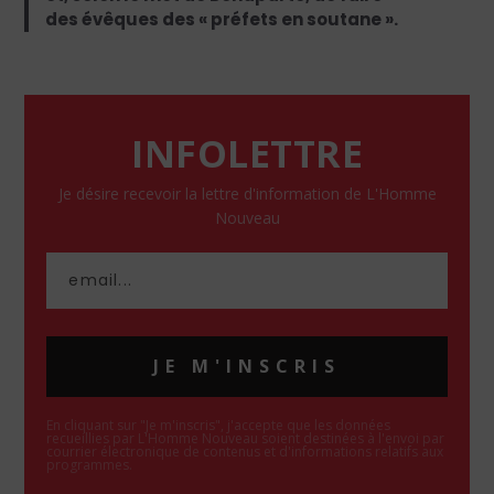
des évêques des « préfets en soutane ».
INFOLETTRE
Je désire recevoir la lettre d'information de L'Homme
Nouveau
JE M'INSCRIS
En cliquant sur "Je m'inscris", j'accepte que les données
recueillies par L'Homme Nouveau soient destinées à l'envoi par
courrier électronique de contenus et d'informations relatifs aux
programmes.