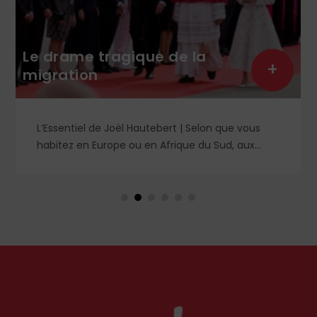
Le drame tragique de la
+
migration
L’Essentiel de Joël Hautebert | Selon que vous
habitez en Europe ou en Afrique du Sud, aux
États-Unis ou en Libye, vos propos seront
considérés comme racistes ou non. Les récents
événements aux Pays-Bas ou en Irlande
soulèvent la question de l'accueil des migrants,
qui devraient avant tout pouvoir rester chez eux,
comme l'a rappelé Léon XIV récemment.