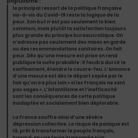
populisme :
le principal ressort de la politique française
vis-à-vis du Covid-19 reste la logique de la
peur. Son but n’est pas seulement le bien
commun, mais plutôt la satisfaction toujours
plus grande du principe bureaucratique. On
n’adresse pas seulement des mises en garde
ou des recommandations sanitaires. On fait
peur. Dès qu’une mesure est prise on rend
publique la suite probable : il faudra durcir le
confinement, étendre le couvre-feu. L’annonce
d’une mesure est dès le départ sapée par le
fait qu’on ira plus loin « si les Français ne sont
pas sages ». L’infantilisme et l’inefficacité
sont les conséquences de cette politique
inadaptée et socialement bien déplorable.
La France souffre ainsi d’une sévère
dépression collective. Le risque de panique est
là, prêt à transformer le peuple français,
hagard, en une foule irraisonnée si la