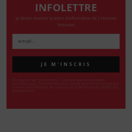
INFOLETTRE
Je désire recevoir la lettre d'information de L'Homme
Nouveau
JE M'INSCRIS
En cliquant sur "Je m'inscris", j'accepte que les données
recueillies par L'Homme Nouveau soient destinées à l'envoi par
courrier électronique de contenus et d'informations relatifs aux
programmes.