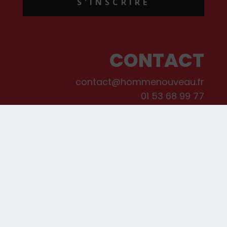
S'INSCRIRE
CONTACT
contact@hommenouveau.fr
01 53 68 99 77
Mentions légales
Conditions générales de vente et d’utilisation
Politique de cookies
Qui sommes-nous ?
© Les Editions de L’Homme Nouveau, 2022. Tous droits réservés.