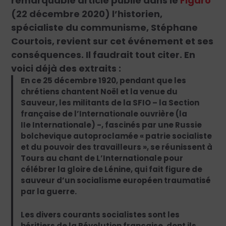
remarquable article publié dans le
Figaro
(22 décembre 2020) l’historien,
spécialiste du communisme, Stéphane
Courtois, revient sur cet événement et ses
conséquences. Il faudrait tout citer. En
voici déjà des extraits :
En ce 25 décembre 1920, pendant que les
chrétiens chantent Noël et la venue du
Sauveur, les militants de la SFIO – la Section
française de l’Internationale ouvrière (la
IIe Internationale) -, fascinés par une Russie
bolchevique autoproclamée « patrie socialiste
et du pouvoir des travailleurs », se réunissent à
Tours au chant de L’Internationale pour
célébrer la gloire de Lénine, qui fait figure de
sauveur d’un socialisme européen traumatisé
par la guerre.
Les divers courants socialistes sont les
héritiers de la Révolution française, dont ils