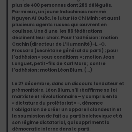
plus de 400 personnes dont 285 délégués.
Parmi eux, un jeune Indochinois nommé
Nguyen Aï Quôc, le futur Ho Chi Minh ; et aussi
plusieurs agents russes qui œuvrent en
coulisse. Une à une, les 86 fédérations
déclinent leur choix. Pour l’adhésion : motion
Cachin (directeur de L’Humanité)-L.-O.
Frossard (secrétaire général du parti) ; pour
l’adhésion « sous conditions » : motion Jean
Longuet, petit-fils de Karl Marx ; contre
l’adhésion : motion Léon Blum. (…)
Le 27 décembre, dans un discours fondateur et
prémonitoire, Léon Blum, s’il réaffirme sa foi
marxiste et révolutionnaire – y compris en la
« dictature du prolétariat » -, dénonce
l’obligation de créer un appareil clandestin et
la soumission de fait au parti bolchevique et à
son régime dictatorial, qui suppriment la
démocratie interne dans le parti.