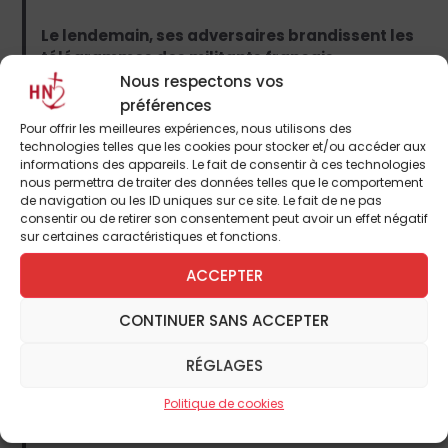
Le lendemain, ses adversaires brandissent les
télégrammes des militants français
emprisonnés, dont le plus ardent léniniste est
Nous respectons vos
alors Boris Souvarine. Puis éclate le « coup de
préférences
revolver de Zinoviev » : pour empêcher un
Pour offrir les meilleures expériences, nous utilisons des
compromis unitaire entre motions, le président
technologies telles que les cookies pour stocker et/ou accéder aux
informations des appareils. Le fait de consentir à ces technologies
de l’Internationale exige l’exclusion de
nous permettra de traiter des données telles que le comportement
Longuet. C’est enfin le clou du spectacle : la
de navigation ou les ID uniques sur ce site. Le fait de ne pas
lumière s’éteint et apparaît soudain à la
consentir ou de retirer son consentement peut avoir un effet négatif
tribune une femme recherchée par toutes les
sur certaines caractéristiques et fonctions.
polices, la socialiste allemande Clara Zetkin –
ACCEPTER
preuve vivante de l’internationalisme -, qui,
après un discours enflammé pour l’adhésion,
CONTINUER SANS ACCEPTER
disparaît. Bouleversée, la salle se dresse et
chante L’Internationale. Difficile d’imaginer
RÉGLAGES
meilleure manipulation de psychologie
collective.
Politique de cookies
Le 29, par 3 208 mandats – contre 1 022 à la