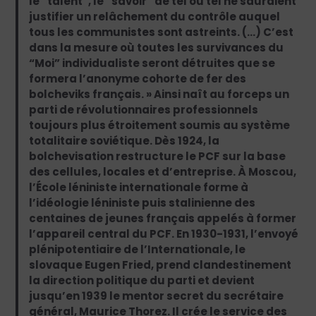
le “talent”, le “savoir” de tel ou tel ne sauraient
justifier un relâchement du contrôle auquel
tous les communistes sont astreints. (…) C’est
dans la mesure où toutes les survivances du
“Moi” individualiste seront détruites que se
formera l’anonyme cohorte de fer des
bolcheviks français. » Ainsi naît au forceps un
parti de révolutionnaires professionnels
toujours plus étroitement soumis au système
totalitaire soviétique. Dès 1924, la
bolchevisation restructure le PCF sur la base
des cellules, locales et d’entreprise. À Moscou,
l’École léniniste internationale forme à
l’idéologie léniniste puis stalinienne des
centaines de jeunes français appelés à former
l’appareil central du PCF. En 1930-1931, l’envoyé
plénipotentiaire de l’Internationale, le
slovaque Eugen Fried, prend clandestinement
la direction politique du parti et devient
jusqu’en 1939 le mentor secret du secrétaire
général, Maurice Thorez. Il crée le service des