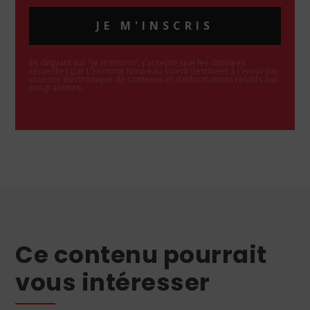
JE M'INSCRIS
En cliquant sur "Je m'inscris", j'accepte que les données
recueillies par L'Homme Nouveau soient destinées à l'envoi par
courrier électronique de contenus et d'informations relatifs aux
programmes.
Ce contenu pourrait
vous intéresser