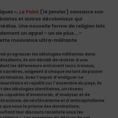
tiques
»,
Le Point
(14 janvier) consacre son
génistes et autres décoloniaux qui
médias. Une nouvelle forme de religion laïc
alement un appel – un de plus… –
cette mouvance ultra-militante
 voir progresser les idéologies militantes dans
 étudiants, ils ont décidé de résister à une
dont les défenseurs entravent leurs travaux,
s carrières, exigeant à chaque instant de passer
 victimaires. Avec l’espoir d’endiguer ce
rsitaire et rejaillit sur l’ensemble du pays, ils
t des idéologies identitaires, un réseau
es capables d’inventorier, d’analyser et de
ntiracisme, de néoféminisme et d’anticapitalisme
ux que sous le prisme des dominations,
flant leur discours racialiste sous les
litique ». Les exemples de dérives de cet