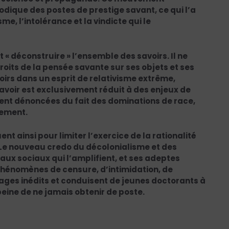
ique des postes de prestige savant, ce qui l’a
me, l’intolérance et la vindicte qui le
 « déconstruire » l’ensemble des savoirs. Il ne
roits de la pensée savante sur ses objets et ses
irs dans un esprit de relativisme extrême,
savoir est exclusivement réduit à des enjeux de
ent dénoncées du fait des dominations de race,
ndement.
nt ainsi pour limiter l’exercice de la rationalité
. Le nouveau credo du décolonialisme et des
eaux sociaux qui l’amplifient, et ses adeptes
 phénomènes de censure, d’intimidation, de
vages inédits et conduisent de jeunes doctorants à
eine de ne jamais obtenir de poste.