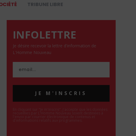
OCIÉTÉ
TRIBUNE LIBRE
INFOLETTRE
Je désire recevoir la lettre d'information de
L'Homme Nouveau
JE M'INSCRIS
En cliquant sur "Je m'inscris", j'accepte que les données
recueillies par L'Homme Nouveau soient destinées à
l'envoi par courrier électronique de contenus et
d'informations relatifs aux programmes.