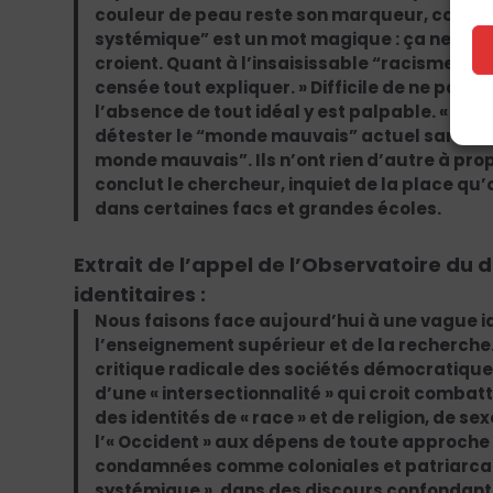
couleur de peau reste son marqueur, comme 
systémique” est un mot magique : ça ne veut ri
croient. Quant à l’insaisissable “racisme syst
censée tout expliquer. » Difficile de ne pas v
l’absence de tout idéal y est palpable. « Le
détester le “monde mauvais” actuel sans en
monde mauvais”. Ils n’ont rien d’autre à prop
conclut le chercheur, inquiet de la place q
dans certaines facs et grandes écoles.
Extrait de l’appel de l’Observatoire du 
identitaires :
Nous faisons face aujourd’hui à une vague i
l’enseignement supérieur et de la recherch
critique radicale des sociétés démocratique
d’une « intersectionnalité » qui croit comba
des identités de « race » et de religion, de se
l’« Occident » aux dépens de toute approche
condamnées comme coloniales et patriarcale
systémique », dans des discours confondan