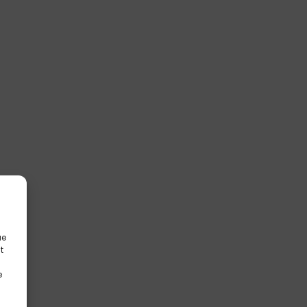
ue
t
e