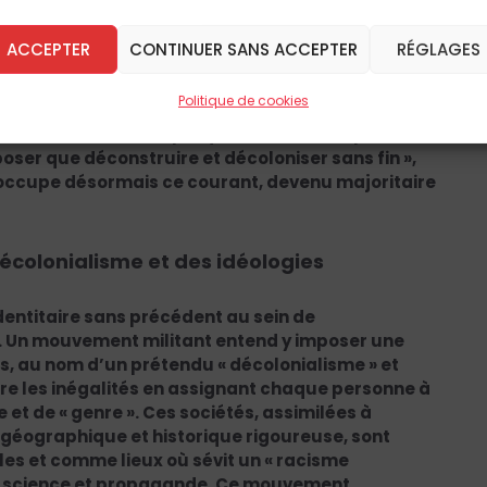
dans le racisme classique. La “discrimination
en dire, mais tous les fidèles de l’Église y
ACCEPTER
CONTINUER SANS ACCEPTER
RÉGLAGES
émique”, il joue le rôle de la causalité diabolique,
oir une forme de nihilisme dans ce projet, tant
Politique de cookies
s adeptes du décolonialisme se contentent de
tretenir aucune utopie quant à une ère “post-
oser que déconstruire et décoloniser sans fin »,
u’occupe désormais ce courant, devenu majoritaire
décolonialisme et des idéologies
dentitaire sans précédent au sein de
e. Un mouvement militant entend y imposer une
s, au nom d’un prétendu « décolonialisme » et
ttre les inégalités en assignant chaque personne à
xe et de « genre ». Ces sociétés, assimilées à
 géographique et historique rigoureuse, sont
s et comme lieux où sévit un « racisme
t science et propagande. Ce mouvement