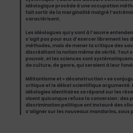
idéologique procède à une occupation méthod
fait sortir de la marginalité malgré l’extrémis
caractérisent.
Les idéologues qui y sont à l’œuvre entendent
s’agit pas pour eux d’exercer librement les d
méthodes, mais de mener la critique des savo
discréditant la notion même de vérité. Tout 
pouvoir, et les sciences sont systématiquem
de culture, de genre, qui seraient à leur fo
Militantisme et « déconstruction » se conjugue
critique et le débat scientifique argumenté
idéologies identitaires se répand sur les rés
visent quiconque refuse la conversion : des
discrimination politique ont instauré des cli
s’aligner sur les nouveaux mandarins, sous p