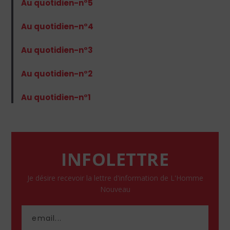
Au quotidien-n°5
Au quotidien-n°4
Au quotidien-n°3
Au quotidien-n°2
Au quotidien-n°1
INFOLETTRE
Je désire recevoir la lettre d'information de L'Homme
Nouveau