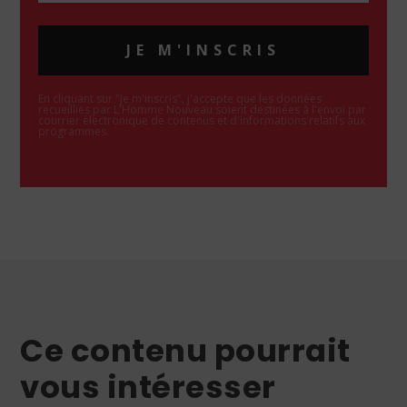
JE M'INSCRIS
En cliquant sur "Je m'inscris", j'accepte que les données
recueillies par L'Homme Nouveau soient destinées à l'envoi par
courrier électronique de contenus et d'informations relatifs aux
programmes.
Ce contenu pourrait
vous intéresser