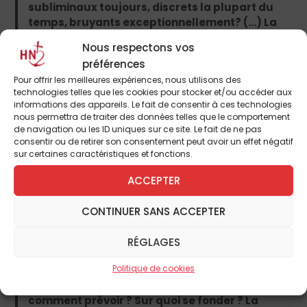
subliminaux toujours, discrets la plupart du
temps, bruyants exceptionnellement? (…) La
primauté de l’oral sur l’écrit que défendait
Nous respectons vos
Platon ne devrait pas nous laisser indifférents
préférences
en ces temps de séparation entre maîtres et
Pour offrir les meilleures expériences, nous utilisons des
élèves, et l’on ne saurait trouver plus bel
technologies telles que les cookies pour stocker et/ou accéder aux
encouragement à maintenir, dans un
informations des appareils. Le fait de consentir à ces technologies
enseignement moderne, le dialogue.
nous permettra de traiter des données telles que le comportement
«L’entretien oral, disait Nietzsche, est une
de navigation ou les ID uniques sur ce site. Le fait de ne pas
consentir ou de retirer son consentement peut avoir un effet négatif
occupation sérieuse ; l’écriture est seulement
sur certaines caractéristiques et fonctions.
un jeu.»
ACCEPTER
Dans
La Nation
(10 avril), journal de la
Ligue vaudoise (Suisse), Olivier
CONTINUER SANS ACCEPTER
Delacrétaz note quelques constantes,
RÉGLAGES
parfois contradictoires :
Politique de cookies
Tout le monde s’essaie à prévoir, mais
comment prévoir ? Sur quoi se fonder ? La