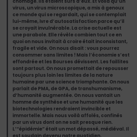
chômage. Ils étaient sûrs d’eux. Et voilà qu’un
virus, un virus microscopique, a mis à genoux
ce monde qui se regardait, qui se contemplait
lui-même, ivre d’autosatisfaction parce qu’il
se croyait invulnérable. La crise actuelle est
une parabole. Elle révèle combien tout ce en
quoi on nous invitait à croire était inconsistant,
fragile et vide. On nous disait : vous pourrez
consommer sans limites ! Mais l’économie s’est
effondrée et les Bourses dévissent. Les faillites
sont partout. On nous promettait de repousser
toujours plus loin les limites de la nature
humaine par une science triomphante. On nous
parlait de PMA, de GPA, de transhumanisme,
d’humanité augmentée. On nous vantait un
homme de synthèse et une humanité que les
biotechnologies rendraient invincible et
immortelle. Mais nous voilà affolés, confinés
par un virus dont on ne sait presque rien.
L’“épidémie” était un mot dépassé, médiéval. Il
est soudain devenu notre quotidien.