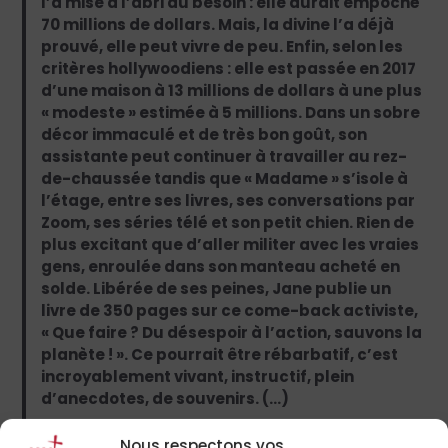
l’a mise à l’abri du besoin : elle aurait empoché
70 millions de dollars. Mais, la divine l’a déjà
prouvé, elle peut vivre de peu. Enfin, selon les
critères hollywoodiens : elle est passée en 2017
d’une maison à 13 millions de dollars à une plus
« modeste » estimée à 5 millions. Dans un sobre
décor immaculé et de très bon goût, son
assistante peut continuer à travailler au rez-
de-chaussée tandis que « Madame » s’isole à
l’étage, entre ses livres, ses conversations par
Zoom, ses séries télé et son petit chien. Rien de
plus excitant que d’aller militer avec les vraies
gens, enroulée dans son manteau acheté en
solde. Libérée de ses peines, Jane publie un
livre de 350 pages sur ce come-back activiste,
« Que faire ? Du désespoir à l’action, sauvons la
planète ! ». Ce pourrait être rébarbatif, c’est
incroyablement vivant, instructif, plein
d’anecdotes, de souvenirs. (…)
Avez-vous découvert tardivement ce racisme
Nous respectons vos