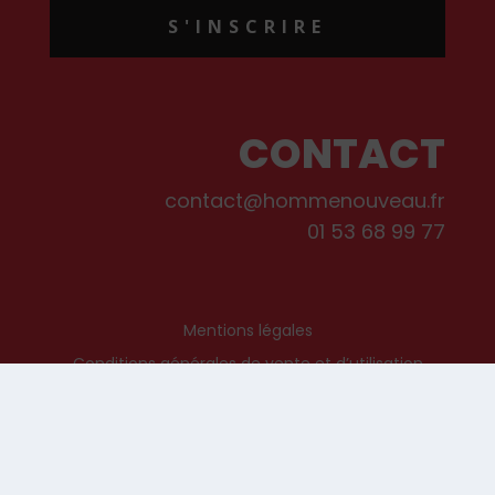
S'INSCRIRE
CONTACT
contact@hommenouveau.fr
01 53 68 99 77
Mentions légales
Conditions générales de vente et d’utilisation
Politique de cookies
Qui sommes-nous ?
© Les Editions de L’Homme Nouveau, 2022. Tous droits réservés.