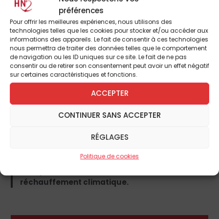
américain ?
préférences
Pour offrir les meilleures expériences, nous utilisons des
technologies telles que les cookies pour stocker et/ou accéder aux
Non, j’ai travaillé pour les Black Panthers dans
informations des appareils. Le fait de consentir à ces technologies
les années 1970, mais je ne comprenais pas en
nous permettra de traiter des données telles que le comportement
profondeur l’histoire du racisme. Il a fallu
de navigation ou les ID uniques sur ce site. Le fait de ne pas
l’élection de Trump pour que je me mette à lire
consentir ou de retirer son consentement peut avoir un effet négatif
tous les ouvrages sur le sujet. Pour en saisir les
sur certaines caractéristiques et fonctions.
racines. J’ai passé ces quatre dernières
ACCEPTER
années à cela. Ma conclusion : sans racisme, il
n’y aurait pas de crise du climat. Notre
CONTINUER SANS ACCEPTER
arrogance, notre obsession productiviste nous
conduisent à exploiter l’Afrique, l’Amazonie… à
RÉGLAGES
raser leurs forêts, voler leurs ressources, les
réduire à la misère. Notre mépris pour ces
Politique de cookies
peuples a engendré le bouleversement des
écosystèmes, l’acidification des océans, le
réchauffement climatique.