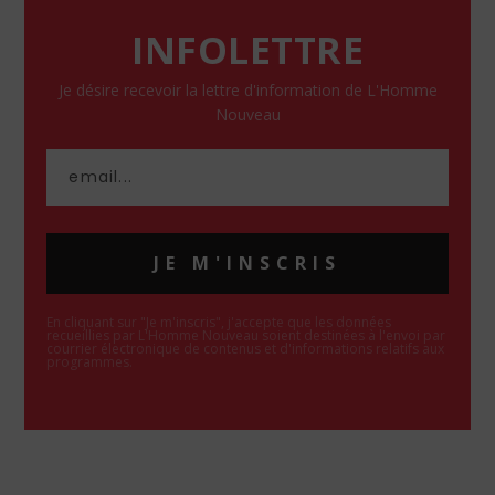
INFOLETTRE
Je désire recevoir la lettre d'information de L'Homme
Nouveau
JE M'INSCRIS
En cliquant sur "Je m'inscris", j'accepte que les données
recueillies par L'Homme Nouveau soient destinées à l'envoi par
courrier électronique de contenus et d'informations relatifs aux
programmes.