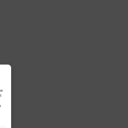
ue
t
e