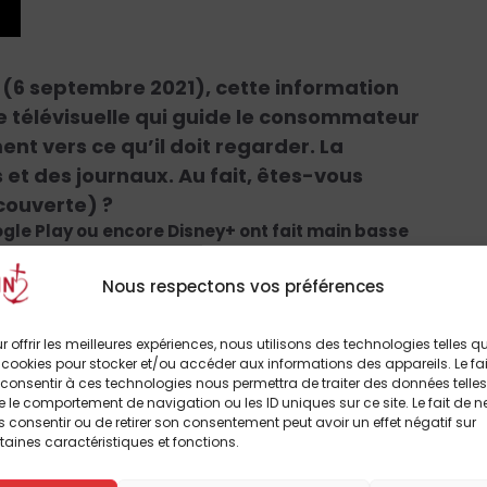
(6 septembre 2021), cette information
télévisuelle qui guide le consommateur
ent vers ce qu’il doit regarder. La
s et des journaux. Au fait, êtes-vous
couverte) ?
gle Play ou encore Disney+ ont fait main basse
rmation a l’air anodine elle ne l’est pas. Dans la
 disponible, les grands acteurs de la révolution
Nous respectons vos préférences
r offrir les meilleures expériences, nous utilisons des technologies telles q
ormations qui servent à influencer nos choix de
 cookies pour stocker et/ou accéder aux informations des appareils. Le fai
s algorithmes suggèrent des contenus triés en
consentir à ces technologies nous permettra de traiter des données telles
 « encadrent » nos pratiques. (…)
 le comportement de navigation ou les ID uniques sur ce site. Le fait de n
 consentir ou de retirer son consentement peut avoir un effet négatif sur
taines caractéristiques et fonctions.
e nouvelle génération qui nous proposera un
eaming. Une touche Netflix, Disney, Amazon,