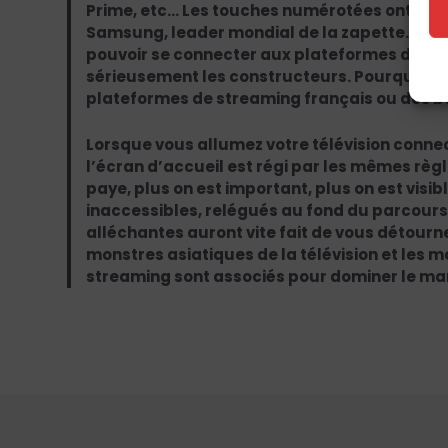
Prime, etc… Les touches numérotées ont car
Samsung, leader mondial de la zapette. Un
pouvoir se connecter aux plateformes de st
sérieusement les constructeurs. Pourquoi di
plateformes de streaming français ou des 
Lorsque vous allumez votre télévision conne
l’écran d’accueil est régi par les mêmes rè
paye, plus on est important, plus on est visibl
inaccessibles, relégués au fond du parcours
alléchantes auront vite fait de vous détourner
monstres asiatiques de la télévision et les
streaming sont associés pour dominer le ma