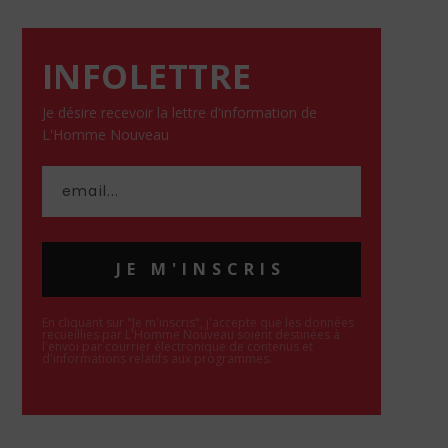
INFOLETTRE
Je désire recevoir la lettre d'information de
L'Homme Nouveau
JE M'INSCRIS
En cliquant sur "Je m'inscris", j'accepte que les données
recueillies par L'Homme Nouveau soient destinées à
l'envoi par courrier électronique de contenus et
d'informations relatifs aux programmes.