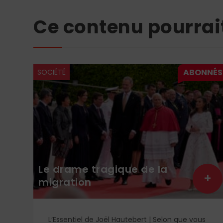
Ce contenu pourrai
SOCIÉTÉ
Le drame tragique de la
+
+
migration
L’Essentiel de Joël Hautebert | Selon que vous