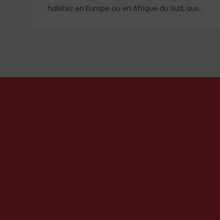
rd
habitez en Europe ou en Afrique du Sud, aux
États-Unis ou en Libye, vos propos seront
ui
considérés comme racistes ou non. Les
re
récents événements aux Pays-Bas ou en
r
Irlande soulèvent la question de l'accueil des
migrants, qui devraient avant tout pouvoir
rester chez eux, comme l'a rappelé Léon XIV
récemment.