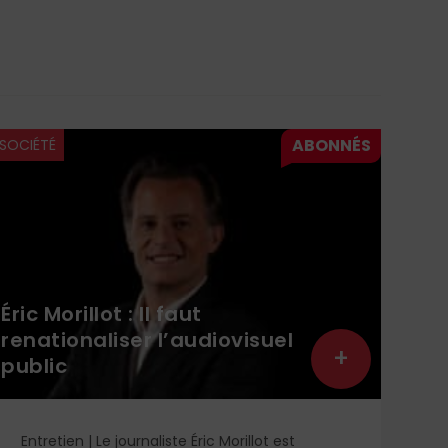
SOCIÉTÉ
SOCI
Léo
éta
Éric Morillot : Il faut
Vil
renationaliser l’audiovisuel
Mon
+
public
ont
Entretien | Le journaliste Éric Morillot est
Lo