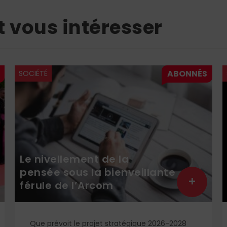
t vous intéresser
SOCIÉTÉ
Le nivellement de la
pensée sous la bienveillante
+
férule de l’Arcom
Que prévoit le projet stratégique 2026-2028