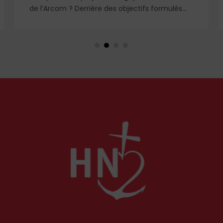
de l’Arcom ? Derrière des objectifs formulés
dans le langage rassurant de la protection du
public et de la lutte contre la désinformation,
se dessine un système liberticide de
surveillance et de censure des contenus
médiatiques et numériques.