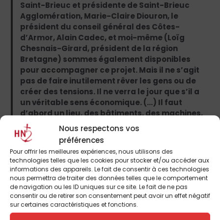
Saint-Brieuc et présidente de Saint-Brieuc
Agglomération, Marie-Claire Diouron, le
président du conseil général des Côtes-
d’Armor, Alain Cadec, et moi-même (Loïg
Chesnais-Girard, président de la région
Bretagne) sommes également disponibles
pour accompagner ce projet. Mais il ne s’agit
pas de faire inutilement rêver les gens ou de
créer des tensions. Il ne verra le jour que s’il a
un véritable sens économique. (…) Il faut
d’abord un lieu, des bâtiments, des machines,
ce pour quoi les collectivités peuvent apporter
Nous respectons vos
des garanties. Un tel projet suppose toutefois
préférences
d’avoir également des clients sur le long
Pour offrir les meilleures expériences, nous utilisons des
terme, un an, deux ans, davantage. Si des
technologies telles que les cookies pour stocker et/ou accéder aux
entreprises de l’agroalimentaire
informations des appareils. Le fait de consentir à ces technologies
s’engageaient par exemple sur la fourniture ne
nous permettra de traiter des données telles que le comportement
de navigation ou les ID uniques sur ce site. Le fait de ne pas
serait-ce que de 10% de leurs besoins en
consentir ou de retirer son consentement peut avoir un effet négatif
masques sur cinq ans, ce serait déjà quelque
sur certaines caractéristiques et fonctions.
chose. (…) Je sais que ce projet est empreint