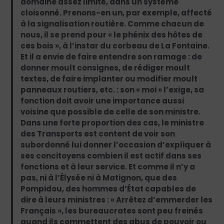
domaine assez limité, dans un système
cloisonné. Prenons-en un, par exemple, affecté
à la signalisation routière. Comme chacun de
nous, il se prend pour « le phénix des hôtes de
ces bois », à l’instar du corbeau de La Fontaine.
Et il a envie de faire entendre son ramage : de
donner moult consignes, de rédiger moult
textes, de faire implanter ou modifier moult
panneaux routiers, etc. : son « moi » l’exige, sa
fonction doit avoir une importance aussi
voisine que possible de celle de son ministre.
Dans une forte proportion des cas, le ministre
des Transports est content de voir son
subordonné lui donner l’occasion d’expliquer à
ses concitoyens combien il est actif dans ses
fonctions et à leur service. Et comme il n’y a
pas, ni à l’Élysée ni à Matignon, que des
Pompidou, des hommes d’État capables de
dire à leurs ministres : « Arrêtez d’emmerder les
Français », les bureaucrates sont peu freinés
quand ils commettent des abus de pouvoir ou