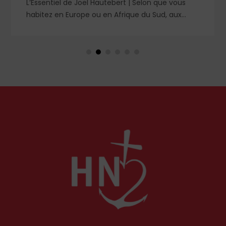
L’Essentiel de Joël Hautebert | Selon que vous
habitez en Europe ou en Afrique du Sud, aux
États-Unis ou en Libye, vos propos seront
considérés comme racistes ou non. Les récents
événements aux Pays-Bas ou en Irlande
soulèvent la question de l'accueil des migrants,
qui devraient avant tout pouvoir rester chez eux,
comme l'a rappelé Léon XIV récemment.