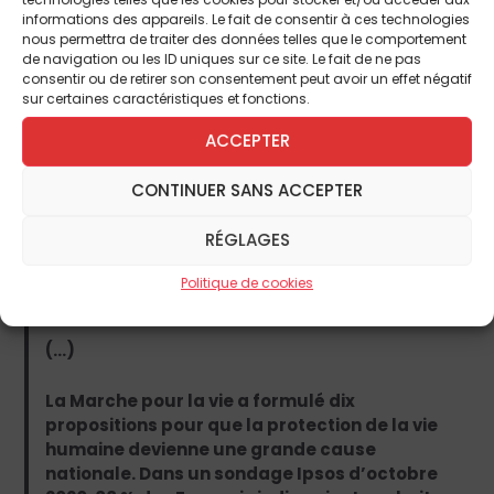
nombreuses souffrances psychologiques.
informations des appareils. Le fait de consentir à ces technologies
nous permettra de traiter des données telles que le comportement
En France, 23 % des grossesses se terminent
de navigation ou les ID uniques sur ce site. Le fait de ne pas
consentir ou de retirer son consentement peut avoir un effet négatif
par un avortement. Or, avec 740 000
sur certaines caractéristiques et fonctions.
naissances, l’indice de fécondité de 1,84 enfant
par femme, enregistré en 2020, ne permet plus
ACCEPTER
le simple renouvellement des générations. Si
nous pouvions réduire au moins de moitié le
CONTINUER SANS ACCEPTER
nombre d’avortements en France, nous
atteindrions un taux supérieur à 2,1 enfants par
RÉGLAGES
femme, ce qui favoriserait la croissance
économique et rétablirait l’équilibre des
Politique de cookies
régimes de protection sociale.
(…)
La Marche pour la vie a formulé dix
propositions pour que la protection de la vie
humaine devienne une grande cause
nationale. Dans un sondage Ipsos d’octobre