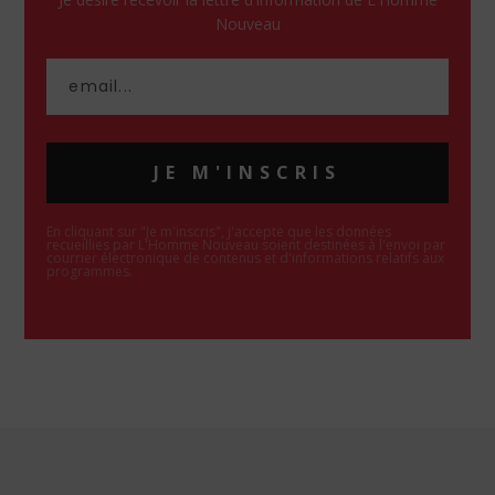
Nouveau
JE M'INSCRIS
En cliquant sur "Je m'inscris", j'accepte que les données
recueillies par L'Homme Nouveau soient destinées à l'envoi par
courrier électronique de contenus et d'informations relatifs aux
programmes.