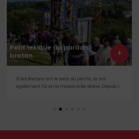
Petit lexique du pardon
+
breton
Si les Bretons ont le sens du péché, ils ont
également foi en la miséricorde divine. Depuis le
XVᵉ siècle, chaque contrée organise
annuellement son pardon, véritable fête de
l’âme. Petit lexique.