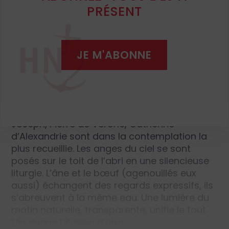
Christ et ses souffrances. Dans leurs images
PRÉSENT
affleurent les mouvements les plus sensibles
de leur âme. Ici, la composition, réfléchie par
le
Pictor Angelicus
,
se fonde sur des obliques
guidant notre lecture, nos enchaînements
JE M'ABONNE
d’idées. La composition est dépouillée, sans
distraction possible. Le lieu de la naissance
du Christ est austère : devant une pauvre
étable ouvrant sur l’entrée d’une grotte,
Jésus est posé nu sur un sol aride. La Vierge,
Joseph, Pierre de Vérone, Catherine
d’Alexandrie sont dans la contemplation la
plus recueillie. Les anges du ciel se sont
posés sur le toit de l’abri en une silencieuse
liturgie. L’âne et le bœuf (agenouillés eux
aussi) échangent des regards expressifs, ils
s’abreuvent à la même eau. Une lumière du
matin naturelle, transparente, unifie le tout.
Elle donne l’illusion d’être…