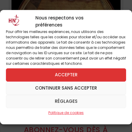
Nous respectons vos
préférences
Pour offrir les meilleures expériences, nous utilisons des
technologies telles que les cookies pour stocker et/ou accéder aux
informations des appareils. Le fait de consentir à ces technologies
nous permettra de traiter des données telles que le comportement
de navigation ou les ID uniques sur ce site. Le fait de ne pas
consentir ou de retirer son consentement peut avoir un effet négatif
sur certaines caractéristiques et fonctions.
ACCEPTER
Pour continuer à lire cet
CONTINUER SANS ACCEPTER
article
RÉGLAGES
La fresque de la Nativité par François Angelico (cellule 5),
et de nombreux autres
destinée à la contemplation des moines.
Politique de cookies
Les Dominicains ont un lien étroit avec le
ABONNEZ-VOUS DÈS À