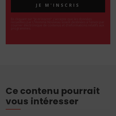
JE M'INSCRIS
En cliquant sur "Je m'inscris", j'accepte que les données
recueillies par L'Homme Nouveau soient destinées à l'envoi par
courrier électronique de contenus et d'informations relatifs aux
programmes.
Ce contenu pourrait
vous intéresser