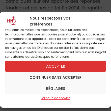
catholiques leur ont apporté des réponses
fondées et pleines de foi. En 2024, l’enquête
du SNCC portera sur l’influence du
Nous respectons vos
patrimoine religieux dans les conversions
préférences
d’adultes.
Pour offrir les meilleures expériences, nous utilisons des
technologies telles que les cookies pour stocker et/ou accéder aux
informations des appareils. Le fait de consentir à ces technologies
nous permettra de traiter des données telles que le comportement
de navigation ou les ID uniques sur ce site. Le fait de ne pas
consentir ou de retirer son consentement peut avoir un effet négatif
La recherche de la transcendance
sur certaines caractéristiques et fonctions.
Dans un monde de plus en plus laïcisé et
ACCEPTER
déchristianisé, un besoin de ritualité se fait
CONTINUER SANS ACCEPTER
ressentir, en attestent les concepts dévoyés
de baptême républicains. C’est parfois au
RÉGLAGES
cours du cheminement vers le mariage, que
Politique de cookies
des personnes se posent la question du
baptême, nécessaire pour au moins un des