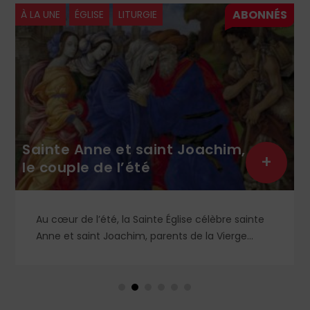
À LA UNE
ÉGLISE
LITURGIE
Sainte Anne et saint Joachim,
+
le couple de l’été
Au cœur de l’été, la Sainte Église célèbre sainte
Anne et saint Joachim, parents de la Vierge
Marie. Mais que sait-on exactement de ce
couple unique que le monde chrétien, aussi bien
en Orient qu’en Occident, célèbre par sa piété
et ses liturgies ?