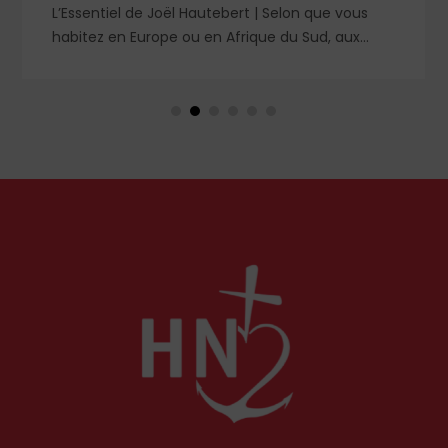
L’Essentiel de Joël Hautebert | Selon que vous
habitez en Europe ou en Afrique du Sud, aux
États-Unis ou en Libye, vos propos seront
considérés comme racistes ou non. Les récents
événements aux Pays-Bas ou en Irlande
soulèvent la question de l'accueil des migrants,
qui devraient avant tout pouvoir rester chez eux,
comme l'a rappelé Léon XIV récemment.