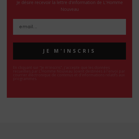
Je désire recevoir la lettre d'information de L'Homme
Nouveau
JE M'INSCRIS
En cliquant sur "Je m'inscris", j'accepte que les données
recueillies par L'Homme Nouveau soient destinées à l'envoi par
courrier électronique de contenus et d'informations relatifs aux
programmes.