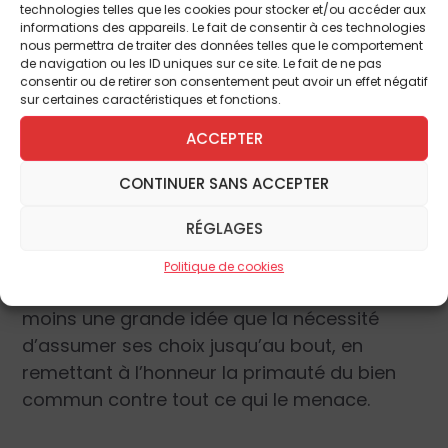
ou hors de l’Union européenne, l’avenir est
technologies telles que les cookies pour stocker et/ou accéder aux
informations des appareils. Le fait de consentir à ces technologies
inquiétant. Mais il précisait :
nous permettra de traiter des données telles que le comportement
de navigation ou les ID uniques sur ce site. Le fait de ne pas
consentir ou de retirer son consentement peut avoir un effet négatif
« Être responsable, ce n’est pas évident. Mais
sur certaines caractéristiques et fonctions.
finalement, il faut être courageux et saisir l’avenir.
Pour cela, il y a un préalable nécessaire, un choix
ACCEPTER
principal : la souveraineté nationale. »
CONTINUER SANS ACCEPTER
Malgré la terrible pression exercée sur eux,
RÉGLAGES
les Britanniques ont choisi courageusement
de prendre leur responsabilité, de répondre
Politique de cookies
de leurs actes, de mesurer que la liberté est
moins une grande idée que la nécessité
d’assumer ses choix jusqu’au bout, en
remettant à l’honneur la primauté du bien
commun contre tout ce qui le menace.