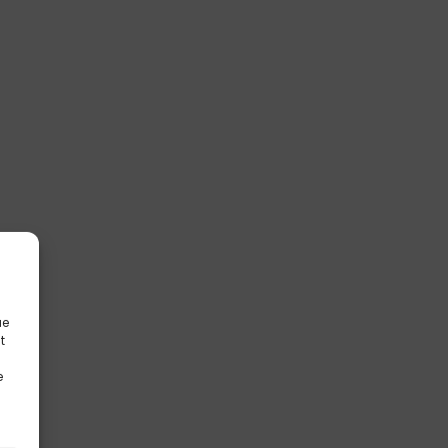
ue
t
e