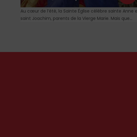
ement
Au cœur de l’été, la Sainte Église célèbre sainte Anne 
, chaque
saint Joachim, parents de la Vierge Marie. Mais que
table
sait-on exactement de ce couple unique que le
monde chrétien, aussi bien en Orient qu’en Occident,
célèbre par sa piété et ses liturgies ?