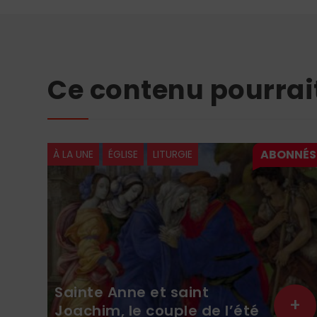
Ce contenu pourrai
À LA UNE
ÉGLISE
LITURGIE
Sainte Anne et saint
+
+
Joachim, le couple de l’été