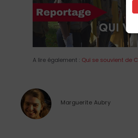
A lire également :
Qui se souvient de
Marguerite Aubry