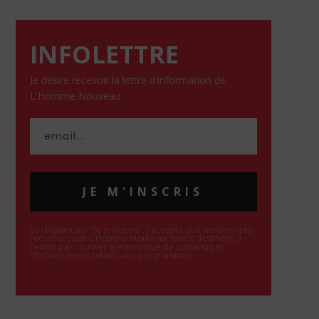
INFOLETTRE
Je désire recevoir la lettre d'information de
L'Homme Nouveau
JE M'INSCRIS
En cliquant sur "Je m'inscris", j'accepte que les données
recueillies par L'Homme Nouveau soient destinées à
l'envoi par courrier électronique de contenus et
d'informations relatifs aux programmes.