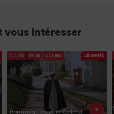
t vous intéresser
À LA UNE
ÉGLISE
LECTURES
+
Hommage au père Calmel