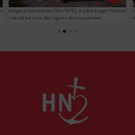
et
Religieux dominicain (1914-1975), le père Roger-Thomas
L
Calmel fut l’une des figures du mouvement
d
traditionaliste, attaché jusqu’à la moelle à la messe et
M
à la doctrine traditionnelle, ainsi qu’aux antiques
observances de son ordre. Il fut autant un combattant
qu’un spirituel, certainement l’un des plus importants
du XXᵉ siècle. Deux ouvrages récents lui rendent
hommage.