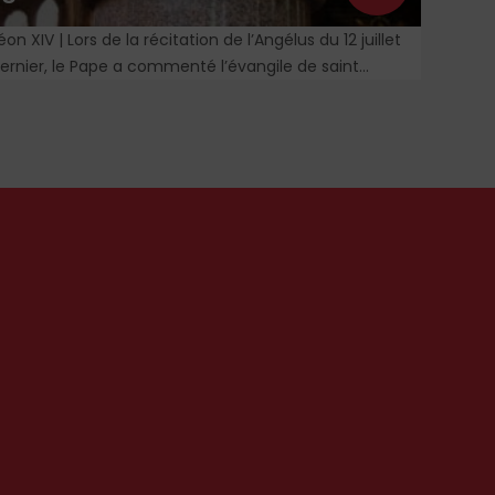
éon XIV | Lors de la récitation de l’Angélus du 12 juillet
Recens
ernier, le Pape a commenté l’évangile de saint
Liturg
atthieu et particulièrement la parabole du semeur.
religi
1859.