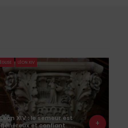
ÉGLISE
LÉON XIV
À LA 
Léon XIV : le semeur est
Lit
+
généreux et confiant
lec