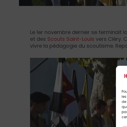
Le 1er novembre dernier se terminait 
et des
Scouts Saint-Louis
vers Cléry. 
vivre la pédagogie du scoutisme. Rep
Pou
les
de 
que
pas
cer