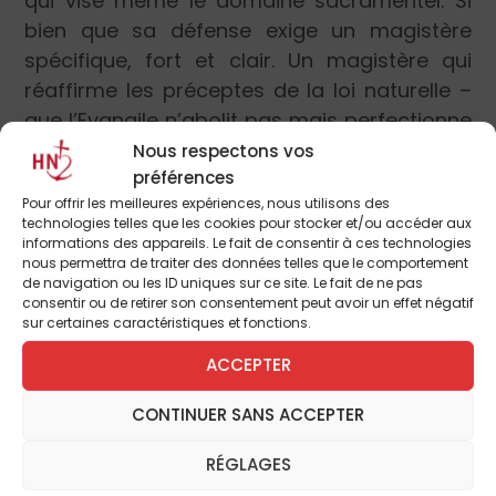
qui vise même le domaine sacramentel. Si
bien que sa défense exige un magistère
spécifique, fort et clair. Un magistère qui
réaffirme les préceptes de la loi naturelle –
que l’Evangile n’abolit pas mais perfectionne
– et qui conduise les catholiques à la
Nous respectons vos
préférences
nécessaire défense de la famille, qui leur
Pour offrir les meilleures expériences, nous utilisons des
revient, en outre, en raison de leur
technologies telles que les cookies pour stocker et/ou accéder aux
responsabilité concernant le bien commun
informations des appareils. Le fait de consentir à ces technologies
nous permettra de traiter des données telles que le comportement
de la société et de tous ceux qui la
de navigation ou les ID uniques sur ce site. Le fait de ne pas
composent.
consentir ou de retirer son consentement peut avoir un effet négatif
sur certaines caractéristiques et fonctions.
La réflexion profonde à laquelle se livre
ACCEPTER
actuellement l’Eglise au sujet de la famille,
CONTINUER SANS ACCEPTER
avec deux Synodes consacrés à ce thème,
représente le nœud du moment historique
RÉGLAGES
présent. Ce serait une grave erreur