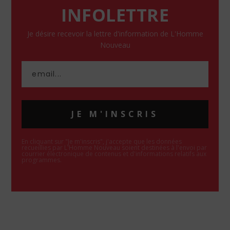
INFOLETTRE
Je désire recevoir la lettre d'information de L'Homme
Nouveau
JE M'INSCRIS
En cliquant sur "Je m'inscris", j'accepte que les données
recueillies par L'Homme Nouveau soient destinées à l'envoi par
courrier électronique de contenus et d'informations relatifs aux
programmes.