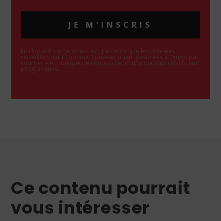
JE M'INSCRIS
En cliquant sur "Je m'inscris", j'accepte que les données
recueillies par L'Homme Nouveau soient destinées à l'envoi par
courrier électronique de contenus et d'informations relatifs aux
programmes.
Ce contenu pourrait
vous intéresser