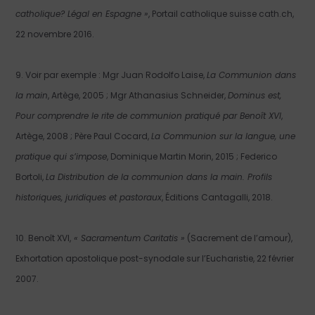
catholique? Légal en Espagne »
, Portail catholique suisse cath.ch,
22 novembre 2016.
9. Voir par exemple : Mgr Juan Rodolfo Laise,
La Communion dans
la main
, Artège, 2005 ; Mgr Athanasius Schneider,
Dominus est,
Pour comprendre le rite de communion pratiqué par Benoît XVI
,
Artège, 2008 ; Père Paul Cocard,
La Communion sur la langue, une
pratique qui s’impose
, Dominique Martin Morin, 2015 ; Federico
Bortoli,
La Distribution de la communion dans la main. Profils
historiques, juridiques et pastoraux
, Éditions Cantagalli, 2018.
10. Benoît XVI,
« Sacramentum Caritatis »
(Sacrement de l’amour),
Exhortation apostolique post-synodale sur l’Eucharistie, 22 février
2007.