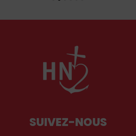
der la réalité en face ; d’autres se
découlera et q
t sur le fonctionnement des forces de
Siège ?
de l’autorité judiciaire pour fustiger
ues tant de lucidité que de célérité
sent des solutions techniques.
SUIVEZ-NOUS