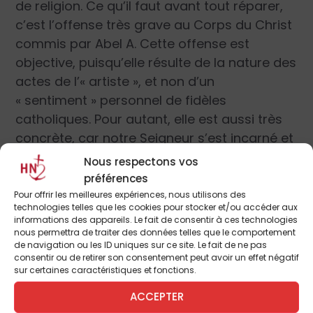
de religion. Ce qu’il faut avant tout réparer,
c’est l’offense très grave au Corps du Christ
commis par Abel A. Cette offense est
objective, puisqu’elle résulte de la nature des
actes de l’« artiste », et non d’un
« sentiment » personnel de fidèles
catholiques. Pour autant, elle est aussi très
concrète, car notre Seigneur s’est incarné et
qu’il est blessé jusque dans sa chair. L’« Ange
Nous respectons vos
de la Paix » et la Sainte Vierge, dans leurs
préférences
apparitions à Fatima (Portugal) et à Akita
Pour offrir les meilleures expériences, nous utilisons des
technologies telles que les cookies pour stocker et/ou accéder aux
(Japon), ont insisté sur la nécessité de
informations des appareils. Le fait de consentir à ces technologies
réparer les
« outrages, sacrilèges et
nous permettra de traiter des données telles que le comportement
de navigation ou les ID uniques sur ce site. Le fait de ne pas
indifférences par lesquels [le Christ est]
consentir ou de retirer son consentement peut avoir un effet négatif
offensé »
5
, afin d’
« adoucir la colère du Père
sur certaines caractéristiques et fonctions.
Céleste »
6
. Jésus a même révélé en 1922 à la
ACCEPTER
religieuse espagnole Josefa Menéndez que