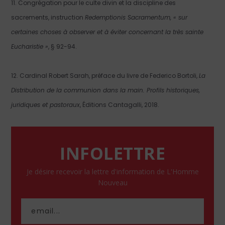
11. Congrégation pour le culte divin et la discipline des
sacrements, instruction
Redemptionis Sacramentum, « sur
certaines choses à observer et à éviter concernant la très sainte
Eucharistie »
, § 92-94.
12. Cardinal Robert Sarah, préface du livre de Federico Bortoli,
La
Distribution de la communion dans la main. Profils historiques,
juridiques et pastoraux
, Éditions Cantagalli, 2018.
INFOLETTRE
Je désire recevoir la lettre d'information de L'Homme
Nouveau