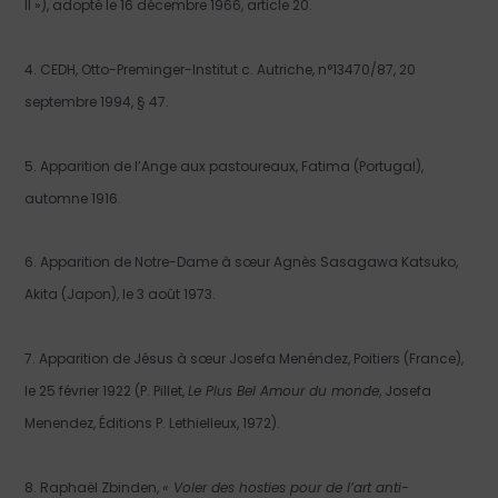
II »), adopté le 16 décembre 1966, article 20.
4. CEDH, Otto-Preminger-Institut c. Autriche, n°13470/87, 20
septembre 1994, § 47.
5. Apparition de l’Ange aux pastoureaux, Fatima (Portugal),
automne 1916.
6. Apparition de Notre-Dame à sœur Agnès Sasagawa Katsuko,
Akita (Japon), le 3 août 1973.
7. Apparition de Jésus à sœur Josefa Menéndez, Poitiers (France),
le 25 février 1922 (P. Pillet,
Le Plus Bel Amour du monde
, Josefa
Menendez, Éditions P. Lethielleux, 1972).
8. Raphaël Zbinden,
« Voler des hosties pour de l’art anti-