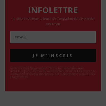
INFOLETTRE
Je désire recevoir la lettre d'information de L'Homme
Nouveau
JE M'INSCRIS
En cliquant sur "Je m'inscris", j'accepte que les données
recueillies par L'Homme Nouveau soient destinées à l'envoi par
courrier électronique de contenus et d'informations relatifs aux
programmes.