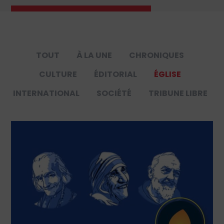
TOUT
À LA UNE
CHRONIQUES
CULTURE
ÉDITORIAL
ÉGLISE
INTERNATIONAL
SOCIÉTÉ
TRIBUNE LIBRE