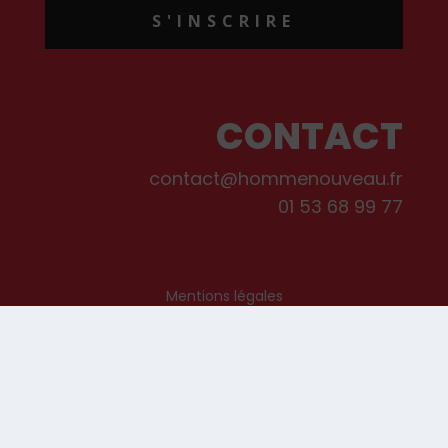
S'INSCRIRE
CONTACT
contact@hommenouveau.fr
01 53 68 99 77
Mentions légales
Conditions générales de vente et d’utilisation
Politique de cookies
Qui sommes-nous ?
© Les Editions de L’Homme Nouveau, 2022. Tous droits réservés.