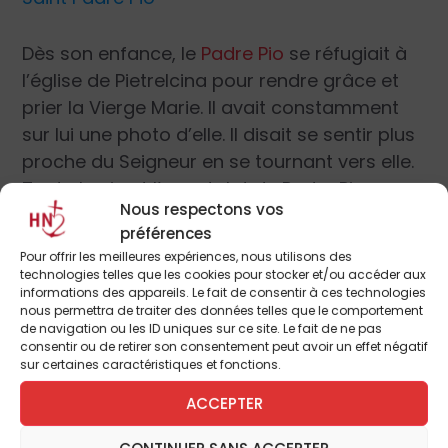
Dès son enfance, le
Padre Pio
se réfugiait à
l’église de Pietrelcina pour rendre grâce et
prier la Vierge Marie. Il avait constamment
sur lui une photo d’elle. Il disait se sentir plus
proche du Seigneur en se tournant vers elle.
Toute la vie et l’apostolat du Padre Pio se
Nous respectons vos
passa sous le regard maternel de la Vierge
préférences
Bénie et le pouvoir de son intercession.
«
Pour offrir les meilleures expériences, nous utilisons des
Aimez la Vierge Marie et aidez les autres à
technologies telles que les cookies pour stocker et/ou accéder aux
l’aimer ! »
informations des appareils. Le fait de consentir à ces technologies
nous permettra de traiter des données telles que le comportement
de navigation ou les ID uniques sur ce site. Le fait de ne pas
consentir ou de retirer son consentement peut avoir un effet négatif
Saint Curé d’Ars
sur certaines caractéristiques et fonctions.
ACCEPTER
Chaque samedi, le
Curé d’Ars
célébrait la
messe dans sa chapelle en l’honneur de la
CONTINUER SANS ACCEPTER