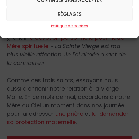
Vierge Marie. Ces jours-là, les paroissiens
étaient nombreux à assister à l’office. Le
RÉGLAGES
curé d’Ars distribuait autour de lui de
Politique de cookies
nombreuses images de la Vierge pour faire
grandir
la dévotion personnelle pour notre
Mère spirituelle
.
« La Sainte Vierge est ma
plus vieille affection. Je l’ai aimée avant de
la connaître.»
Comme ces trois saints, essayons nous
aussi d’enrichir notre relation à la Vierge
Marie. En ce mois de mai, accordons à notre
Mère du Ciel un moment dans nos journée
pour lui adresser
une prière
et
lui demander
sa protection maternelle
.