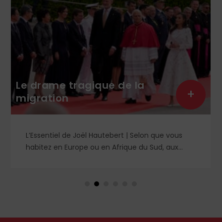
Le drame tragique de la
+
migration
L’Essentiel de Joël Hautebert | Selon que vous
habitez en Europe ou en Afrique du Sud, aux
États-Unis ou en Libye, vos propos seront
considérés comme racistes ou non. Les récents
événements aux Pays-Bas ou en Irlande
soulèvent la question de l'accueil des migrants,
qui devraient avant tout pouvoir rester chez eux,
comme l'a rappelé Léon XIV récemment.