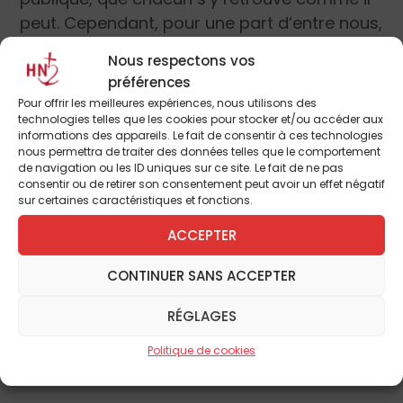
peut. Cependant, pour une part d’entre nous,
ce n’est ni satisfaisant, ni suffisant de suivre
Nous respectons vos
un direct
Facebook
pour la messe, avant de
préférences
changer d’onglet pour suivre un cours de
Pour offrir les meilleures expériences, nous utilisons des
yoga, ou encore une réunion d’équipe.
technologies telles que les cookies pour stocker et/ou accéder aux
informations des appareils. Le fait de consentir à ces technologies
Personne ne considère la messe comme un
nous permettra de traiter des données telles que le comportement
dû, mais c’est une souffrance réelle d’en être
de navigation ou les ID uniques sur ce site. Le fait de ne pas
consentir ou de retirer son consentement peut avoir un effet négatif
privé. Après l’attentat de Nice et en nous
sur certaines caractéristiques et fonctions.
approchant du temps de l’Avent, la
ACCEPTER
nécessité de se retrouver devient plus
prégnante pour les catholiques français. Il
CONTINUER SANS ACCEPTER
paraîtrait difficilement envisageable de vivre
les célébrations de Noël confinés comme
RÉGLAGES
nous avons vécus cette année la Semaine
Politique de cookies
Sainte et Pâques.