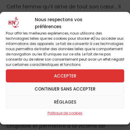
Cette femme qu’il aime de tout son cœur… Il
ne voulait pas lui faire de mal… Il ne voulait
Nous respectons vos
pas être un boulet. Il sait qu’il lui a pourri la
préférences
vie et il faut qu’il paye.
Pour offrir les meilleures expériences, nous utilisons des
technologies telles que les cookies pour stocker et/ou accéder aux
informations des appareils. Le fait de consentir à ces technologies
Les chefs d’accusations, bien qu’implicites,
nous permettra de traiter des données telles que le comportement
pourrait se résumer ainsi :
de navigation ou les ID uniques sur ce site. Le fait de ne pas
consentir ou de retirer son consentement peut avoir un effet négatif
sur certaines caractéristiques et fonctions.
Le prévenu, François, a fait souffrir Marie,
ACCEPTER
cette femme qu’il aime. Il lui a causé des
sévices physiques, freiné son indépendance,
CONTINUER SANS ACCEPTER
limité son émancipation et nuit gravement à
son autonomie financière.
RÉGLAGES
Politique de cookies
La société a tout arrangé pour punir pareil
coupable et permettre à la victime de