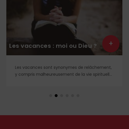
+
Les vacances : moi ou Dieu ?
Les vacances sont synonymes de relâchement,
y compris malheureusement de la vie spirituelle.
Et si, au contraire, nous recherchions le vrai
repos, celui que nous offre le Cœur sacré de
Jésus, celui que nous ne trouverons qu'en Dieu ?
Petit guide de l'authentique joie des vacances...
par le chanoine Michael McCowen (icrsp).