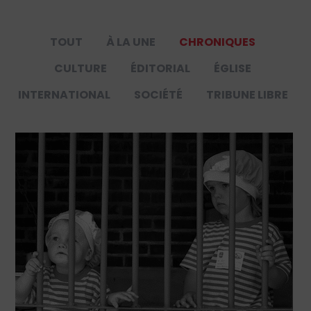
TOUT
À LA UNE
CHRONIQUES
CULTURE
ÉDITORIAL
ÉGLISE
INTERNATIONAL
SOCIÉTÉ
TRIBUNE LIBRE