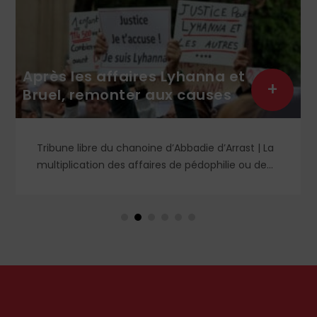
Après les affaires Lyhanna et
+
Bruel, remonter aux causes
Tribune libre du chanoine d’Abbadie d’Arrast | La
multiplication des affaires de pédophilie ou de
viols a provoqué nombre d’analyses diverses.
Certains prétendent que cela a toujours existé
mais qu’il aura fallu le courage de notre époque
pour regarder la réalité en face ; d’autres se
défaussent sur le fonctionnement des forces de
l’ordre et de l’autorité judiciaire pour fustiger
leurs manques tant de lucidité que de célérité
et préconisent des solutions techniques.