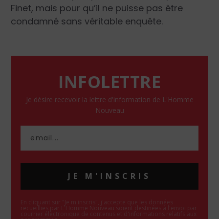
Finet, mais pour qu’il ne puisse pas être
condamné sans véritable enquête.
INFOLETTRE
Je désire recevoir la lettre d'information de L'Homme
Nouveau
JE M'INSCRIS
En cliquant sur "Je m'inscris", j'accepte que les données
recueillies par L'Homme Nouveau soient destinées à l'envoi par
courrier électronique de contenus et d'informations relatifs aux