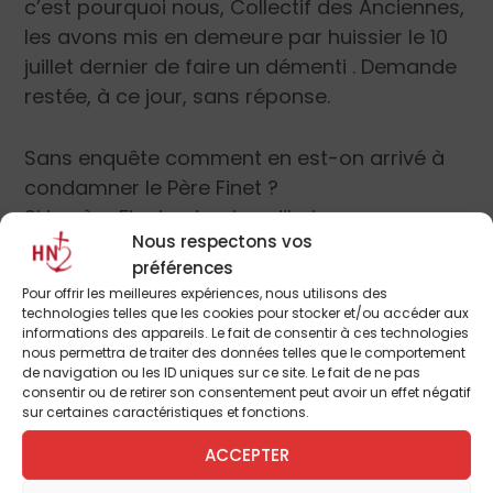
c’est pourquoi nous, Collectif des Anciennes,
les avons mis en demeure par huissier le 10
juillet dernier de faire un démenti . Demande
restée, à ce jour, sans réponse.
Sans enquête comment en est-on arrivé à
condamner le Père Finet ?
Si le père Finet est aujourd’hui
Nous respectons vos
condamné, qui ont été ses juges ? Étaient-
préférences
ils légitimes ?
Pour offrir les meilleures expériences, nous utilisons des
Cette « écoute » aurait dû aboutir à
technologies telles que les cookies pour stocker et/ou accéder aux
l’ouverture d’une enquête et non aboutir à
informations des appareils. Le fait de consentir à ces technologies
nous permettra de traiter des données telles que le comportement
une condamnation.
de navigation ou les ID uniques sur ce site. Le fait de ne pas
Si le droit, tant civil que canonique, ne juge
consentir ou de retirer son consentement peut avoir un effet négatif
sur certaines caractéristiques et fonctions.
pas les morts, que la loi protège la
présomption d’innocence, comment
ACCEPTER
accepter que quiconque, mort ou vif, puisse