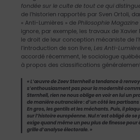
fondée sur le culte de tout ce qui distin
de l’historien rapportés par Sven Ortoli, 
« Anti-Lumières » de
Philosophie Magazine
ignore, par exemple, les travaux de Xavier 
le droit de leur conception mécaniste de 
l’introduction de son livre,
Les Anti-Lumièr
accordé récemment, le sociologue québéc
à propos des classifications généralement
« L’œuvre de Zeev Sternhell a tendance à renvo
s’enthousiasment pas pour la modernité comme il 
Sternhell, rien ne nous oblige en voir en lui un p
de manière outrancière : d’un côté les partisans 
En gros, les gentils et les méchants. Puis, il pla
sur l’histoire européenne. Nul n’est obligé de se p
exige quand même un peu plus de finesse pour êt
grille d’analyse électorale. »