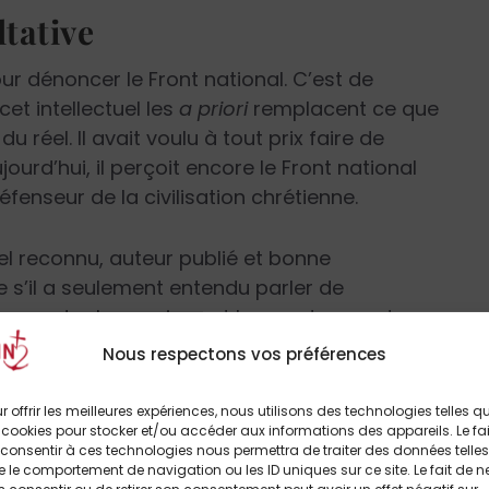
tative
our dénoncer le Front national. C’est de
et intellectuel les
a priori
remplacent ce que
 réel. Il avait voulu à tout prix faire de
ourd’hui, il perçoit encore le Front national
seur de la civilisation chrétienne.
uel reconnu, auteur publié et bonne
s’il a seulement entendu parler de
nterne entre les anciens et les modernes, du
e parti et même de l’éviction de Jean-Marie
Nous respectons vos préférences
r offrir les meilleures expériences, nous utilisons des technologies telles q
 cookies pour stocker et/ou accéder aux informations des appareils. Le fai
e
de Marine Le Pen lorsqu’elle est devenue
consentir à ces technologies nous permettra de traiter des données telles
 la victoire face à son adversaire, de
 le comportement de navigation ou les ID uniques sur ce site. Le fait de n