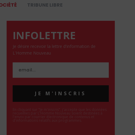
OCIÉTÉ
TRIBUNE LIBRE
INFOLETTRE
Je désire recevoir la lettre d'information de
L'Homme Nouveau
JE M'INSCRIS
En cliquant sur "Je m'inscris", j'accepte que les données
recueillies par L'Homme Nouveau soient destinées à
l'envoi par courrier électronique de contenus et
d'informations relatifs aux programmes.