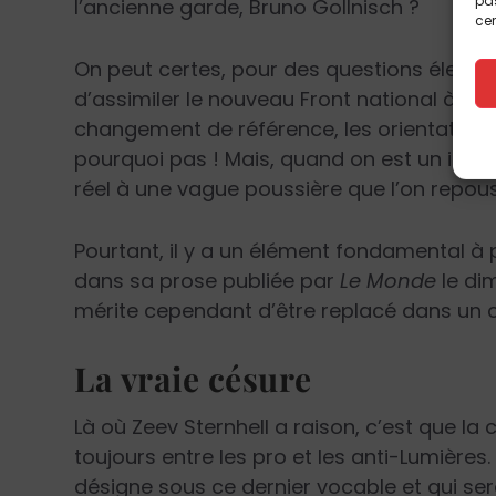
pas
l’ancienne garde, Bruno Gollnisch ?
cer
On peut certes, pour des questions élector
d’assimiler le nouveau Front national à l’an
changement de référence, les orientations n
pourquoi pas ! Mais, quand on est un intell
réel à une vague poussière que l’on repo
Pourtant, il y a un élément fondamental à
dans sa prose publiée par
Le Monde
le dim
mérite cependant d’être replacé dans un 
La vraie césure
Là où Zeev Sternhell a raison, c’est que la 
toujours entre les pro et les anti-Lumière
désigne sous ce dernier vocable et qui ser