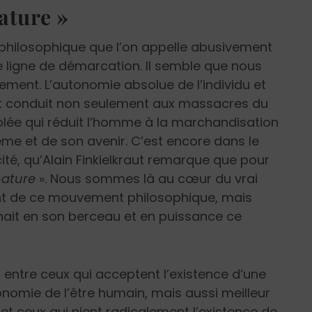
ature »
 philosophique que l’on appelle abusivement
le ligne de démarcation. Il semble que nous
ent. L’autonomie absolue de l’individu et
nt conduit non seulement aux massacres du
olée qui réduit l’homme à la marchandisation
même et de son avenir. C’est encore dans le
cité, qu’Alain Finkielkraut remarque que pour
nature
». Nous sommes là au cœur du vrai
nt de ce mouvement philosophique, mais
nait en son berceau et en puissance ce
n entre ceux qui acceptent l’existence d’une
nomie de l’être humain, mais aussi meilleur
t ceux qui nient radicalement l’existence de