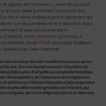
gue et sépare les hommes
», selon les propos
dans le hors-série justement consacré aux
(un hors-série d’ailleurs plutôt décevant qui
Martin sur les Lumières et la traduction dans
l’homme) et que l’on trouve dans
es
(Fayard). Dans
l’entretien
qu’il nous a
ois Mathieu Bock-Côté remarque d’ailleurs
 opérées par Zeev Sternhell :
yer dans le camp des anti-Lumières tous ceux qui ne
la voit. Si on ne saurait contester l’érudition de
rofond philosophe. Il simplifie la complexité historique
de l’émancipation, de l’autre ceux de la régression.
que ce schéma sur l’histoire française et plus largement,
lier à cette déformation grossière de l’histoire, qui
re comprise. Nul n’est obligé non plus d’en faire une