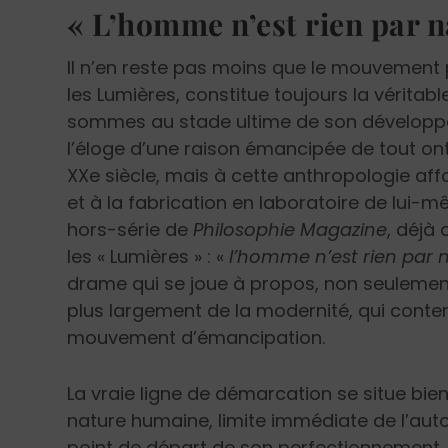
« L’homme n’est rien par n
Il n’en reste pas moins que le mouvement
les Lumières, constitue toujours la véritab
sommes au stade ultime de son développem
l’éloge d’une raison émancipée de tout o
XX
e
siècle, mais à cette anthropologie aff
et à la fabrication en laboratoire de lui-
hors-série de
Philosophie Magazine
, déjà 
les « Lumières » : «
l’homme n’est rien par 
drame qui se joue à propos, non seuleme
plus largement de la modernité, qui conte
mouvement d’émancipation.
La vraie ligne de démarcation se situe bie
nature humaine, limite immédiate de l’auto
point de départ de son perfectionnement, e