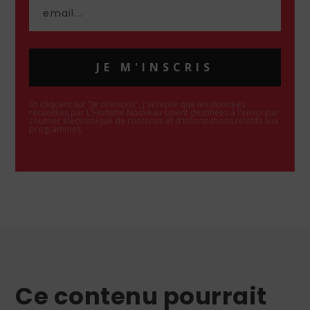
JE M'INSCRIS
En cliquant sur "Je m'inscris", j'accepte que les données
recueillies par L'Homme Nouveau soient destinées à l'envoi par
courrier électronique de contenus et d'informations relatifs aux
programmes.
Ce contenu pourrait