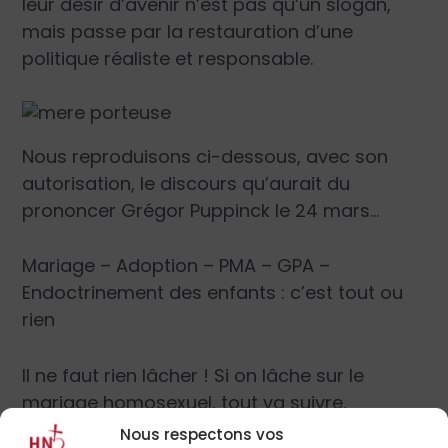
leur désir d’avenir n’est pas qu’un slogan,
mais passe par la restauration d’une
politique réaliste et responsable.
Nous reproduisons ci-dessous, avec son
autorisation, le discours qu’aurait du
prononcer Grégor Puppinck le 24 mars…
Mariage – Adoption – PMA – GPA –
Endoctrinement des enfants : c’est tout ou
rien
Il ne faut rien lâcher ! Si on lâche sur le
mariage homosexuel, tout va suivre,
l’adoption, la Procréation Médicalement
Nous respectons vos