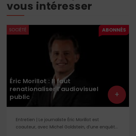
vous intéresser
SOCIÉTÉ
Éric Morillot : Il faut
renationaliser l’audiovisuel
+
public
Entretien | Le journaliste Éric Morillot est
coauteur, avec Michel Goldstein, d’une enquête
sur l’audiovisuel public, un système qu’il juge