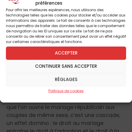
Assitée (PMA), la Gestation Pour Autrui
préférences
(GPA) et l’endoctrinement sexuel des
Pour offrir les meilleures expériences, nous utilisons des
technologies telles que les cookies pour stocker et/ou accéder aux
enfants !
informations des appareils. Le fait de consentir à ces technologies
nous permettra de traiter des données telles que le comportement
de navigation ou les ID uniques sur ce site. Le fait de ne pas
Il faut bien comprendre que l’adoption, la
consentir ou de retirer son consentement peut avoir un effet négatif
sur certaines caractéristiques et fonctions.
PMA et la GPA , c’est-à-dire les mères
porteuses, suivent inévitablement le simple
ACCEPTER
vote du « mariage pour tous ». Il est vain de
CONTINUER SANS ACCEPTER
dire « j’accepte le mariage, mais pas le reste
».
RÉGLAGES
C’est tout ou rien : A cause de la Cour
Politique de cookies
européenne des droits de l’homme, dès lors
que l’on ouvre le mariage républicain aux
couples de même sexe, c’est une cascade,
un effet domino : le droit au mariage
entraîne le droit à l’adoption et le droit à la