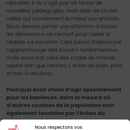
réputées. Il ne s’agit pas de tester de
nouvelles pédagogies, mais bien de choisir
celles qui conviennent le mieux aux enfants.
Nous devons porter une attention à toutes
les dimensions de l’enfant pour l’aider à
réaliser sa vocation. Cela passe d’abord par
l’apprentissage des savoirs fondamentaux
mais aussi par celui des codes du monde
adulte afin que l’enfant y entre de plain-pied
et non à reculons.
Pourquoi avoir choisi d’agir spécialement
pour les banlieues, dans la mesure où
d’autres couches de la population sont
également touchées par l’échec du
système scolaire, notamment les zones
Nous respectons vos
rurales ?