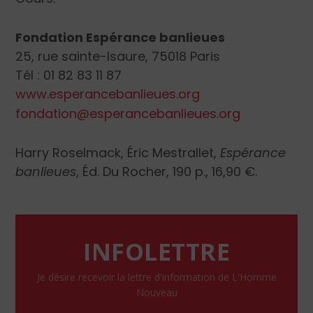
Fondation Espérance banlieues
25, rue sainte-Isaure, 75018 Paris
Tél : 01 82 83 11 87
www.esperancebanlieues.org
fondation@esperancebanlieues.org
Harry Roselmack, Éric Mestrallet,
Espérance
banlieues
, Éd. Du Rocher, 190 p., 16,90 €.
INFOLETTRE
Je désire recevoir la lettre d'information de L'Homme
Nouveau