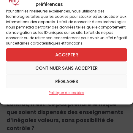
préférences
Pour offrir les meilleures expériences, nous utilisons des
Je crois qu’en banlieue il y a une urgence
technologies telles que les cookies pour stocker et/ou accéder aux
informations des appareils. Le fait de consentir à ces technologies
toute particulière. Le risque d’éclatement
nous permettra de traiter des données telles que le comportement
communautaire est important. Nous ne
de navigation ou les ID uniques sur ce site. Le fait de ne pas
consentir ou de retirer son consentement peut avoir un effet négatif
pouvons laisser des enfants pâtir de tout
sur certaines caractéristiques et fonctions.
cela et voir leur avenir sacrifié. C’est
ACCEPTER
socialement inacceptable. En raisonnant
différemment de ce qui se pratique
CONTINUER SANS ACCEPTER
actuellement, on peut trouver des solutions
et l’école en est une.
RÉGLAGES
Politique de cookies
Favoriser la création d’écoles hors
contrat, n’est-ce pas prendre le risque
que soient dispensés des enseignements
d’inégales valeurs, sans possibilité de
contrôle ?