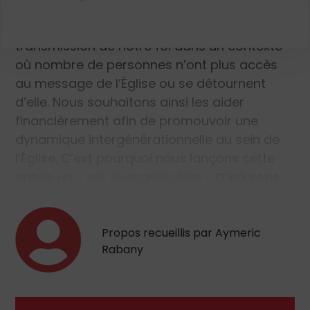
cotisations reçues de ses membres, il nous
paraît essentiel de contribuer à la
transmission de notre foi dans un contexte
où nombre de personnes n’ont plus accès
au message de l’Église ou se détournent
d’elle. Nous souhaitons ainsi les aider
financièrement afin de promouvoir une
dynamique intergénérationnelle au sein de
l’Église. C’est pourquoi nous lançons cette
année un « prix évangélisation ».
D’où vous…
Propos recueillis par Aymeric
Rabany