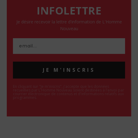
INFOLETTRE
Je désire recevoir la lettre d'information de L'Homme
Nouveau
JE M'INSCRIS
En cliquant sur "Je m'inscris", j'accepte que les données
recueillies par L'Homme Nouveau soient destinées à l'envoi par
courrier électronique de contenus et d'informations relatifs aux
programmes.