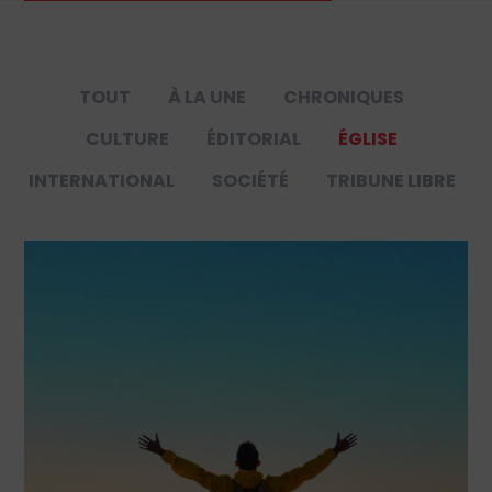
TOUT
À LA UNE
CHRONIQUES
CULTURE
ÉDITORIAL
ÉGLISE
INTERNATIONAL
SOCIÉTÉ
TRIBUNE LIBRE