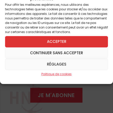
Entretenez-vous des rapports avec les
Pour offrir les meilleures expériences, nous utilisons des
nouvelles associations actuelles ?
Bien sûr.
technologies telles que les cookies pour stocker et/ou accéder aux
Il est certain que l’« Association des
informations des appareils. Le fait de consentir à ces technologies
nous permettra de traiter des données telles que le comportement
Chevaliers pontificaux » est plus ancienne
de navigation ou les ID uniques sur ce site. Le fait de ne pas
que les jeunes mouvements, mais nous
Pour continuer à lire cet
consentir ou de retirer son consentement peut avoir un effet négatif
sur certaines caractéristiques et fonctions.
voulons participer à la transmission de l’élan
article
missionnaire d’une génération à l’autre.
ACCEPTER
L’association a toujours été centrée sur la
et de nombreux autres
CONTINUER SANS ACCEPTER
mission et sur la transmission de
l’enseignement des papes, de la doctrine
RÉGLAGES
ABONNEZ-VOUS DÈS À
sociale de l’Église et de l’Évangile. Aujourd’hui,
PRÉSENT
Politique de cookies
nous souhaitons donc aider de nouvelles
initiatives pour soutenir l’idéal missionnaire
des jeunes générations, en encourageant et
JE M'ABONNE
en finançant leurs projets. Bien que notre
association ne dispose pas de moyens
financiers en dehors des dons et des