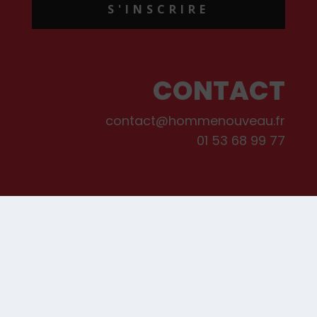
S'INSCRIRE
CONTACT
contact@hommenouveau.fr
01 53 68 99 77
Mentions légales
Conditions générales de vente et d’utilisation
Politique de cookies
Qui sommes-nous ?
© Les Editions de L’Homme Nouveau, 2022. Tous droits réservés.