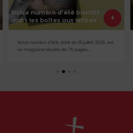
Notre numéro d’été bientôt
+
dans les boîtes aux lettres
Notre numéro d'été, daté du 18 juillet 2026, est
un magazine double de 76 pages,
entièrement pensé et conçu pour vous
accompagner durant votre été : deux fois plus
de contenu et des rubriques inédites pour un
été instructif, reposant, pieux, stimulant avec
L’Homme Nouveau !