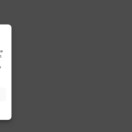
ue
t
e