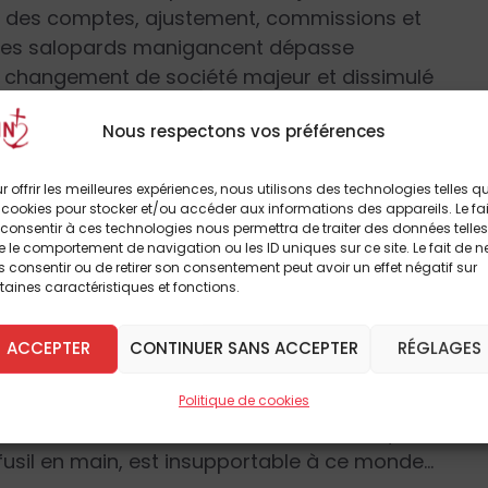
 des comptes, ajustement, commissions et
 ces salopards manigancent dépasse
n changement de société majeur et dissimulé
rincipe de propriété privée et la possibilité
Nous respectons vos préférences
scal. Redoutable logique ! Le dernier bastion
es décennies devait lui aussi tomber. La
r offrir les meilleures expériences, nous utilisons des technologies telles q
a technocratie européenne pour arracher la
 cookies pour stocker et/ou accéder aux informations des appareils. Le fai
e gay, GPA et PMA pour briser tout sens de la
consentir à ces technologies nous permettra de traiter des données telles
 le comportement de navigation ou les ID uniques sur ce site. Le fait de n
omme debout disait : « Ici c’est chez moi », où
 consentir ou de retirer son consentement peut avoir un effet négatif sur
les règles de la maison. Il y avait des
taines caractéristiques et fonctions.
sistaient à l’idéologie dominante. Nous étions
 au coin du feu, lire, débattre, s’instruire et
ACCEPTER
CONTINUER SANS ACCEPTER
RÉGLAGES
Politique de cookies
u dans l’âme, France au cœur, bibliothèque
 fusil en main, est insupportable à ce monde…