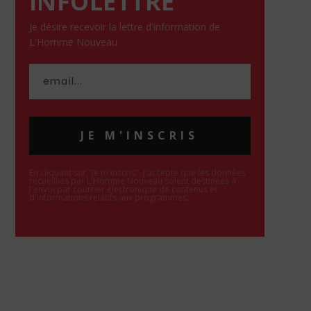
INFOLETTRE
Je désire recevoir la lettre d'information de
L'Homme Nouveau
JE M'INSCRIS
En cliquant sur "Je m'inscris", j'accepte que les données
recueillies par L'Homme Nouveau soient destinées à
l'envoi par courrier électronique de contenus et
d'informations relatifs aux programmes.