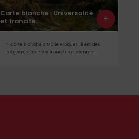
Carte blanche : Universalité
+
et francité
Les
> Carte blanche à Marie Piloquet Il est des
Qu
religions attachées à une terre, comme...
en