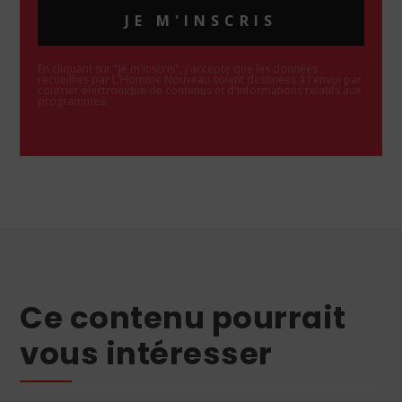
JE M'INSCRIS
En cliquant sur "Je m'inscris", j'accepte que les données
recueillies par L'Homme Nouveau soient destinées à l'envoi par
courrier électronique de contenus et d'informations relatifs aux
programmes.
Ce contenu pourrait
vous intéresser