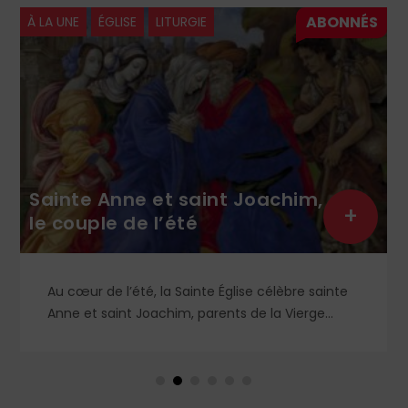
À LA UNE
ÉGLISE
LITURGIE
Sainte Anne et saint Joachim,
+
le couple de l’été
Au cœur de l’été, la Sainte Église célèbre sainte
Anne et saint Joachim, parents de la Vierge
Marie. Mais que sait-on exactement de ce
couple unique que le monde chrétien, aussi bien
en Orient qu’en Occident, célèbre par sa piété
et ses liturgies ?