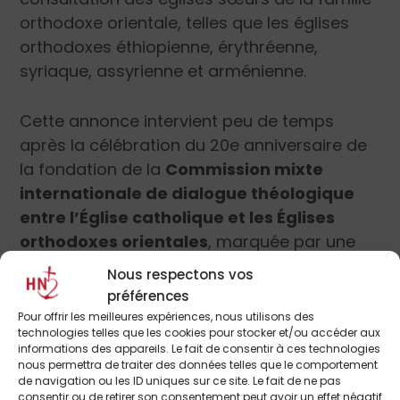
orthodoxe orientale, telles que les églises
orthodoxes éthiopienne, érythréenne,
syriaque, assyrienne et arménienne.
Cette annonce intervient peu de temps
après la célébration du 20e anniversaire de
la fondation de la
Commission mixte
internationale de dialogue théologique
entre l’Église catholique et les Églises
orthodoxes orientales
, marquée par une
cérémonie à l’Université Pontificale Saint
Nous respectons vos
Thomas d’Aquin à Rome le
23 janvier
préférences
dernier.
Pour offrir les meilleures expériences, nous utilisons des
technologies telles que les cookies pour stocker et/ou accéder aux
informations des appareils. Le fait de consentir à ces technologies
De plus, le 15 février, le cardinal Kurt Koch,
nous permettra de traiter des données telles que le comportement
de navigation ou les ID uniques sur ce site. Le fait de ne pas
président du
Dicastère pour la promotion
consentir ou de retirer son consentement peut avoir un effet négatif