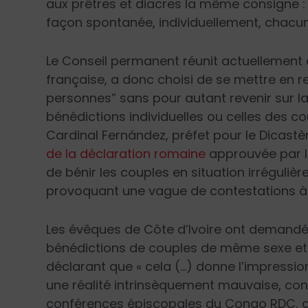
aux prêtres et diacres la même consigne : 
façon spontanée, individuellement, chacu
Le Conseil permanent réunit actuellement 
française, a donc choisi de se mettre en ret
personnes” sans pour autant revenir sur la
bénédictions individuelles ou celles des co
Cardinal Fernández, préfet pour le Dicastèr
de la déclaration romaine
approuvée par le
de bénir les couples en situation irréguliè
provoquant une vague de contestations à 
Les évêques de Côte d’Ivoire ont
demandé “
bénédictions de couples de même sexe et
déclarant que « cela (…) donne l’impressi
une réalité intrinsèquement mauvaise, con
conférences épiscopales du Congo RDC, d