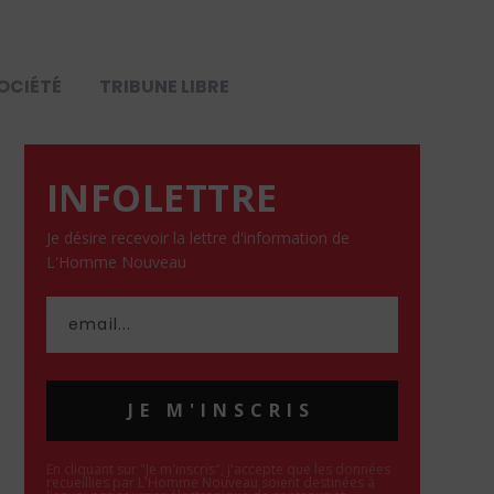
OCIÉTÉ
TRIBUNE LIBRE
INFOLETTRE
Je désire recevoir la lettre d'information de
L'Homme Nouveau
JE M'INSCRIS
En cliquant sur "Je m'inscris", j'accepte que les données
recueillies par L'Homme Nouveau soient destinées à