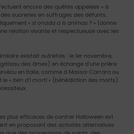
ffectuent encore des quêtes appelées «
is
 des sucreries en suffrages des défunts.
liquement «
si onada a is animas ?
» (donne
 une relation vivante et respectueuse avec les
milaire existait autrefois : le 1er novembre,
gâteau des âmes) en échange d’une prière
survécu en Italie, comme à Massa-Carrara ou
t le «
bén d’i morti
» (bénédiction des morts)
écessiteux.
es plus efficaces de contrer Halloween est
int en proposant des activités alternatives
lles que des processions de saints, des