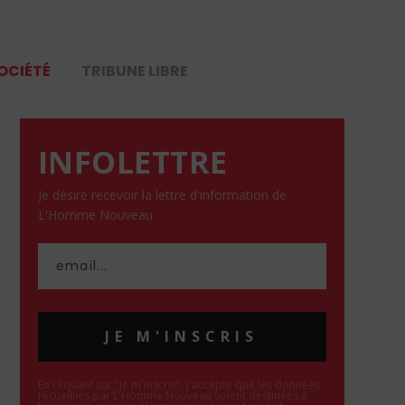
OCIÉTÉ
TRIBUNE LIBRE
INFOLETTRE
Je désire recevoir la lettre d'information de
L'Homme Nouveau
JE M'INSCRIS
En cliquant sur "Je m'inscris", j'accepte que les données
recueillies par L'Homme Nouveau soient destinées à