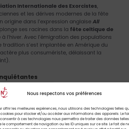
iation Internationale des Exorcistes
,
ciennes et les dérives modernes de la fête
n origine dans l’expression anglaise
All
s plonge ses racines dans la
fête celtique de
 à l’hiver. Avec l’émigration des populations
e tradition s’est implantée en Amérique du
actère plus consumériste, délaissant la
nt).
inquiétantes
ité d’Halloween repose sur
l’attraction
Nous respectons vos préférences
. Selon lui, la fête est devenue une porte
et occultes
, notamment parmi les jeunes.
r offrir les meilleures expériences, nous utilisons des technologies telles q
nstagram renforcent cet engouement en
 cookies pour stocker et/ou accéder aux informations des appareils. Le fai
ements à thème, amplifiant l’impact de
consentir à ces technologies nous permettra de traiter des données telles
 le comportement de navigation ou les ID uniques sur ce site. Le fait de n