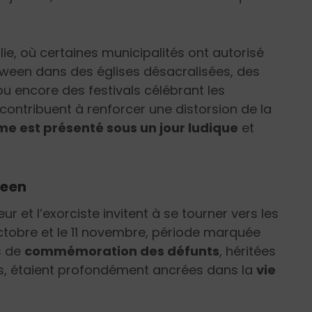
alie, où certaines municipalités ont autorisé
oween dans des églises désacralisées, des
u encore des festivals célébrant les
ontribuent à renforcer une distorsion de la
sme est présenté sous un jour ludique
et
ween
 et l’exorciste invitent à se tourner vers les
 octobre et le 11 novembre, période marquée
es de
commémoration des défunts
, héritées
ues, étaient profondément ancrées dans la
vie