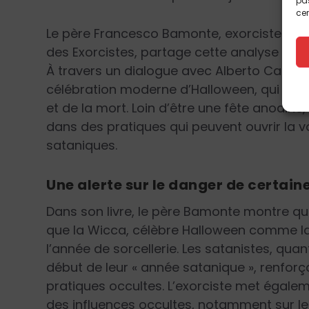
pas
cer
Le père Francesco Bamonte, exorciste et vi
des Exorcistes, partage cette analyse da
À travers un dialogue avec Alberto Castaldin
célébration moderne d’Halloween, qui pui
et de la mort. Loin d’être une fête anodine, 
dans des pratiques qui peuvent ouvrir la v
sataniques.
Une alerte sur le danger de certain
Dans son livre, le père Bamonte montre qu
que la Wicca, célèbre Halloween comme l
l’année de sorcellerie. Les satanistes, qu
début de leur « année satanique », renforça
pratiques occultes. L’exorciste met égale
des influences occultes, notamment sur le