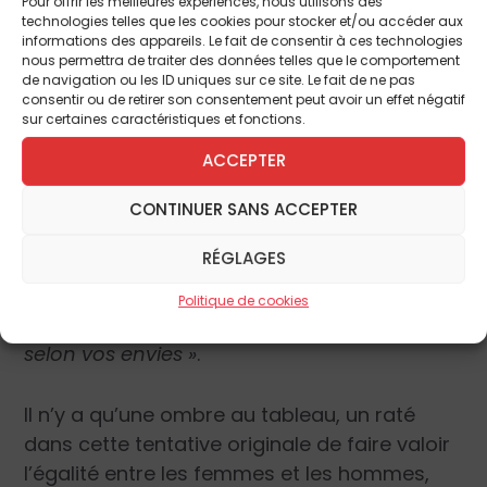
Pour offrir les meilleures expériences, nous utilisons des
technologies telles que les cookies pour stocker et/ou accéder aux
C’est le MacDo de l’adultère, la malbouffe de
informations des appareils. Le fait de consentir à ces technologies
l’infidélité. On commande, on consomme, on
nous permettra de traiter des données telles que le comportement
de navigation ou les ID uniques sur ce site. Le fait de ne pas
jette. La comparaison n’est pas anodine.
consentir ou de retirer son consentement peut avoir un effet négatif
Gleeden précise que
« vous payez
sur certaines caractéristiques et fonctions.
uniquement ce que vous consommez ! Et
ACCEPTER
ceci sans limite de temps, à votre rythme!
Gleeden propose quatre packs de crédits
CONTINUER SANS ACCEPTER
différents pour répondre aux multiples
RÉGLAGES
envies des un(e)s et des autres : trouvez ce
qu’il vous plaît! Nous prenons le parti de
Politique de cookies
vous proposer des services « à la carte »
selon vos envies »
.
Il n’y a qu’une ombre au tableau, un raté
dans cette tentative originale de faire valoir
l’égalité entre les femmes et les hommes,