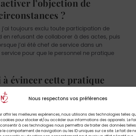
activer l’objection de
circonstances ?
 j’ai toujours exclu toute participation de
 en refusant de collaborer à des actes, puis
lorsque j’ai été chef de service dans un
du service pour que le personnel ne pratique
à évincer cette pratique
Nous respectons vos préférences
tait non discutable. Lorsqu’on est intimement
naturellement.
r offrir les meilleures expériences, nous utilisons des technologies telles q
 cookies pour stocker et/ou accéder aux informations des appareils. Le fai
consentir à ces technologies nous permettra de traiter des données telles
ce était-elle évidente, ou
 le comportement de navigation ou les ID uniques sur ce site. Le fait de n