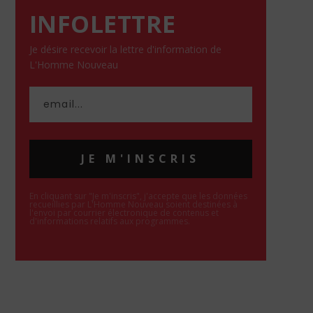
INFOLETTRE
Je désire recevoir la lettre d'information de
L'Homme Nouveau
JE M'INSCRIS
En cliquant sur "Je m'inscris", j'accepte que les données
recueillies par L'Homme Nouveau soient destinées à
l'envoi par courrier électronique de contenus et
d'informations relatifs aux programmes.