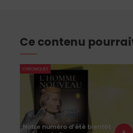
Ce contenu pourrai
CHRONIQUES
Notre numéro d’été bientôt
+
+