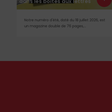
dans les boîtes aux lettres
Notre numéro d'été, daté du 18 juillet 2026, est
un magazine double de 76 pages,
entièrement pensé et conçu pour vous
e
accompagner durant votre été : deux fois plus
de contenu et des rubriques inédites pour un
été instructif, reposant, pieux, stimulant avec
L’Homme Nouveau !