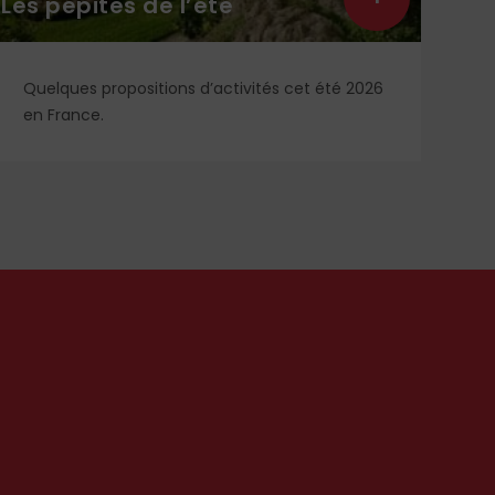
es pépites de l’été
contr
Quelques propositions d’activités cet été 2026
L’Es
en France.
Grou
vien
card
l’en
sur 
livr
sens
appe
doct
deve