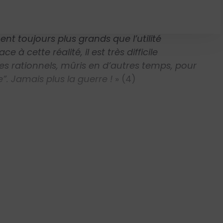
er à la guerre comme une solution, du fait
nt toujours plus grands que l’utilité
e à cette réalité, il est très difficile
res rationnels, mûris en d’autres temps, pour
e”. Jamais plus la guerre !
»
(4)