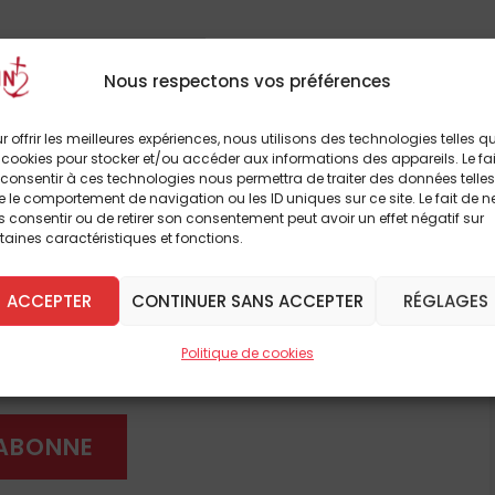
te, élaborée par saint Ambroise et saint
mas d’Aquin
(2) au XIII
e
siècle. Il rappelle que
Nous respectons vos préférences
re ne soit pas un péché sont :
r offrir les meilleures expériences, nous utilisons des technologies telles q
 cookies pour stocker et/ou accéder aux informations des appareils. Le fai
consentir à ces technologies nous permettra de traiter des données telles
ime
;
 le comportement de navigation ou les ID uniques sur ce site. Le fait de n
 consentir ou de retirer son consentement peut avoir un effet négatif sur
 punir une injustice ;
à lire cet article
taines caractéristiques et fonctions.
que l’on se propose
«
de promouvoir le bien
breux autres
ACCEPTER
CONTINUER SANS ACCEPTER
RÉGLAGES
nt liée à la politique. Clausewitz qualifie
 DÈS À PRÉSENT
Politique de cookies
ument politique, la réalisation des rapports
intention hostile relève de la politique dont la
paix, la guerre est ultimement finalisée par la
'ABONNE
utenu aujourd’hui ?
Le pape François affirme
2020) :