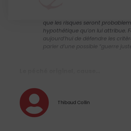
«
Nous ne pouvons donc plus pens
que les risques seront probableme
hypothétique qu’on lui attribue. Fac
aujourd’hui de défendre les critè
parler d’une possible “guerre just
Le péché originel, cause…
Thibaud Collin