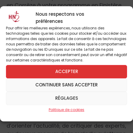
en Corrèze à votre programme en Finistère,
vous soyez au service de votre électorat ?
Nous respectons vos
Votre place est au Palais-Bourbon, pas à la
préférences
Pour offrir les meilleures expériences, nous utilisons des
télévision à dénoncer, justifier, vous
technologies telles que les cookies pour stocker et/ou accéder aux
solidariser à une cause pour gagner un
informations des appareils. Le fait de consentir à ces technologies
nous permettra de traiter des données telles que le comportement
pourcent, vous en désolidariser
de navigation ou les ID uniques sur ce site. Le fait de ne pas
(comprendre : jeter) dès que le public n’en
consentir ou de retirer son consentement peut avoir un effet négatif
sur certaines caractéristiques et fonctions.
veut plus.
ACCEPTER
Vous, les journalistes, qu’avez-vous appris ?
CONTINUER SANS ACCEPTER
Sans même parler d’objectivité, car c’est un
leurre, où est votre honnêteté, quel est votre
RÉGLAGES
métier ? Êtes-vous des manipulateurs ou
des informateurs ? Des idéologues ou des
Politique de cookies
témoins ? Personne ne vous demande
d’orienter l’actualité, de critiquer des experts,