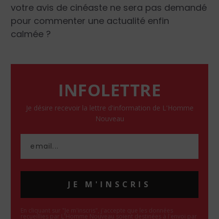
votre avis de cinéaste ne sera pas demandé
pour commenter une actualité enfin
calmée ?
INFOLETTRE
Je désire recevoir la lettre d'information de L'Homme
Nouveau
JE M'INSCRIS
En cliquant sur "Je m'inscris", j'accepte que les données
recueillies par L'Homme Nouveau soient destinées à l'envoi par