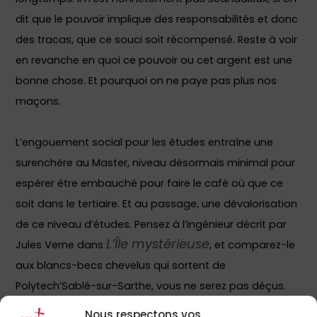
dit que le pouvoir implique des responsabilités et donc
des tracas, que ce souci soit récompensé. Reste à voir
en revanche en quoi ce pouvoir ou cet argent est une
bonne chose. Et pourquoi on ne paye pas plus nos
maçons.
L’engouement social pour les études entraîne une
surenchère au Master, niveau désormais minimal pour
espérer être embauché pour faire le café où que ce
soit dans le tertiaire. Et au passage, une dévalorisation
de ce niveau d’études. Pensez à l’ingénieur décrit par
L’Île mystérieuse
Jules Verne dans
, et comparez-le
aux blancs-becs chevelus qui sortent de
Polytech’Sablé-sur-Sarthe, vous ne serez pas déçus.
Nous respectons vos