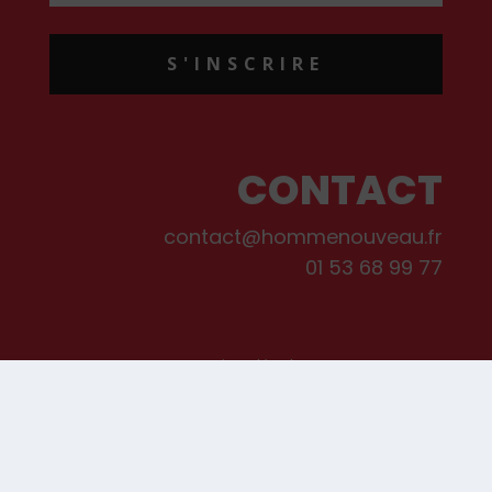
S'INSCRIRE
CONTACT
contact@hommenouveau.fr
01 53 68 99 77
Mentions légales
Conditions générales de vente et d’utilisation
Politique de cookies
Qui sommes-nous ?