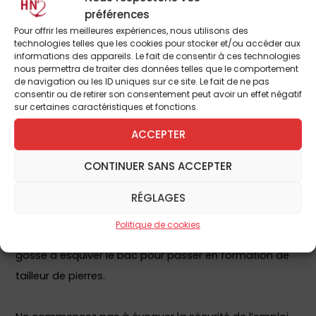
N’empêche, tout parent pousse ses enfants en
préférences
académique jusqu’aussi loin que possible. La passion
Pour offrir les meilleures expériences, nous utilisons des
technologies telles que les cookies pour stocker et/ou accéder aux
pour le travail du bois est reléguée aux loisirs du week-
informations des appareils. Le fait de consentir à ces technologies
nous permettra de traiter des données telles que le comportement
end, et la compréhension presque intuitive d’un moteur
de navigation ou les ID uniques sur ce site. Le fait de ne pas
Diesel devient, chez qui sait lire, plutôt une originalité
consentir ou de retirer son consentement peut avoir un effet négatif
sur certaines caractéristiques et fonctions.
perturbatrice qu’une piste vers un bon emploi.
ACCEPTER
En fin de compte, c’est comme les ordres. On veut des
CONTINUER SANS ACCEPTER
prêtres, mais on renâcle à en fournir parmi nos
enfants. On regrette le manque d’artisans honnêtes,
RÉGLAGES
on déplore que seuls des païens soient employés à
Politique de cookies
restaurer nos églises, mais on n’encouragera pas notre
gosse à esquiver le bac pour passer en formation de
tailleur de pierres.