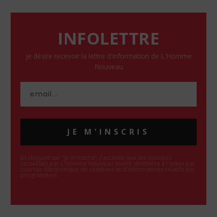
INFOLETTRE
Je désire recevoir la lettre d'information de L'Homme
Nouveau
JE M'INSCRIS
En cliquant sur "Je m'inscris", j'accepte que les données
recueillies par L'Homme Nouveau soient destinées à l'envoi par
courrier électronique de contenus et d'informations relatifs aux
programmes.