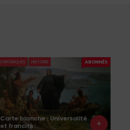
CHRONIQUES
HISTOIRE
CHRO
Carte blanche : Universalité
+
et francité
Les