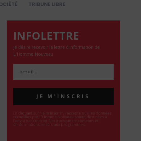
OCIÉTÉ
TRIBUNE LIBRE
INFOLETTRE
Je désire recevoir la lettre d'information de
L'Homme Nouveau
JE M'INSCRIS
En cliquant sur "Je m'inscris", j'accepte que les données
recueillies par L'Homme Nouveau soient destinées à
l'envoi par courrier électronique de contenus et
d'informations relatifs aux programmes.