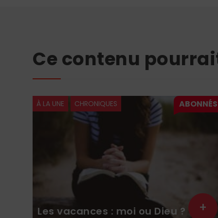
Ce contenu pourrai
À LA UNE
CHRONIQUES
+
+
Les vacances : moi ou Dieu ?