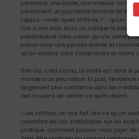
personne, une étude, une mesure, ou même
béatement un journaliste bombardé expert 
l’appui – mais quels chiffres ? – qu’un doct
voit à son
look
. Alors on critique la polit
paramédical sans savoir qu’une usine pro
pense avoir une pensée libérée et raisonn
qu’on entend, sans comprendre le moins 
Bah oui, c’est connu, la vérité est dans le j
monde a un peu raison. Et puis, l’évidence
largement plus confiance dans les médias 
des moyens de vérifier ce qu’ils disent.
« Les chiffres, on leur fait dire ce qu’on veut
connaître les lois statistiques sur les éc
pratique, comment pouvez-vous juger de l
Sans être praticien au contact permanen