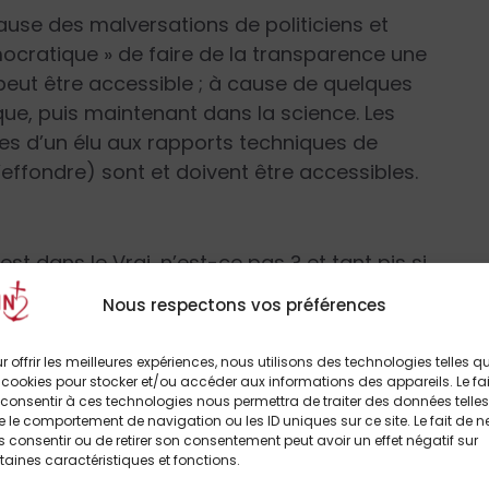
ause des malversations de politiciens et
mocratique » de faire de la transparence une
t peut être accessible ; à cause de quelques
itique, puis maintenant dans la science. Les
es d’un élu aux rapports techniques de
’effondre) sont et doivent être accessibles.
st dans le Vrai, n’est-ce pas ? et tant pis si
at, est traité au même niveau que la thèse de
Nous respectons vos préférences
r offrir les meilleures expériences, nous utilisons des technologies telles q
pert du domaine, d’interpréter les données.
 cookies pour stocker et/ou accéder aux informations des appareils. Le fai
consentir à ces technologies nous permettra de traiter des données telles
sont rendues accessibles, à la merci de
 le comportement de navigation ou les ID uniques sur ce site. Le fait de n
rs » divers – ce n’est pas la quantité
 consentir ou de retirer son consentement peut avoir un effet négatif sur
taines caractéristiques et fonctions.
a confiance que nous pouvons avoir dans une