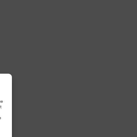
ue
t
e