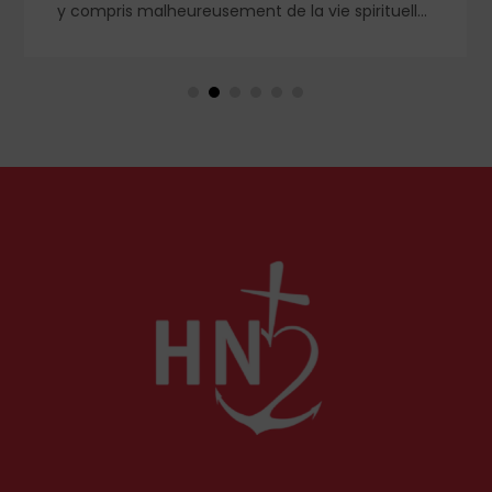
y compris malheureusement de la vie spirituelle.
Et si, au contraire, nous recherchions le vrai
repos, celui que nous offre le Cœur sacré de
Jésus, celui que nous ne trouverons qu'en Dieu ?
Petit guide de l'authentique joie des vacances...
par le chanoine Michael McCowen (icrsp).