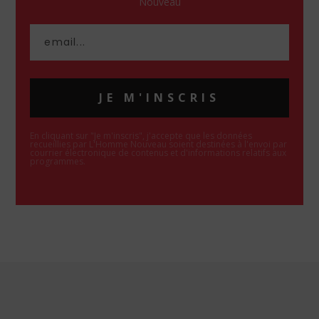
Nouveau
JE M'INSCRIS
En cliquant sur "Je m'inscris", j'accepte que les données
recueillies par L'Homme Nouveau soient destinées à l'envoi par
courrier électronique de contenus et d'informations relatifs aux
programmes.