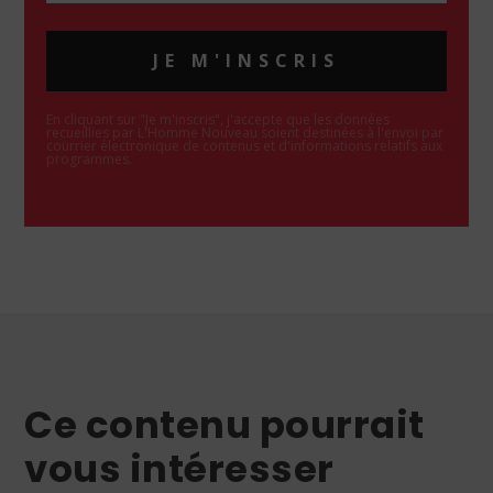
JE M'INSCRIS
En cliquant sur "Je m'inscris", j'accepte que les données
recueillies par L'Homme Nouveau soient destinées à l'envoi par
courrier électronique de contenus et d'informations relatifs aux
programmes.
Ce contenu pourrait
vous intéresser