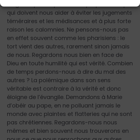
un grand profit spirituel des propos du Pape
qui doivent nous aider à éviter les jugements
téméraires et les médisances et à plus forte
raison les calomnies. Ne pensons-nous pas
en effet souvent comme les pharisiens : le
tort vient des autres, rarement sinon jamais
de nous. Regardons nous bien en face de
Dieu en toute humilité qui est vérité. Combien
de temps perdons-nous à dire du mal des
autres ? La polémique dans son sens
véritable est contraire à la vérité et donc
éloigne de l’évangile. Demandons à Marie
d’obéir au pape, en ne polluant jamais le
monde avec plaintes et flatteries qui ne sont
pas chrétiennes. Regardons-nous nous
mêmes et bien souvent nous trouverons en
nous ce que nous reprochons aux autres.