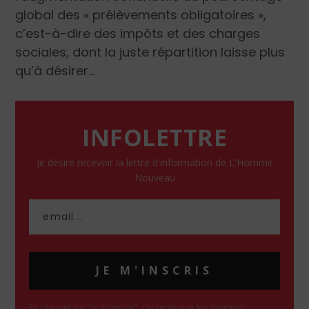
global des « prélèvements obligatoires »,
c’est-à-dire des impôts et des charges
sociales, dont la juste répartition laisse plus
qu’à désirer…
INFOLETTRE
Je désire recevoir la lettre d'information de L'Homme
Nouveau
JE M'INSCRIS
En cliquant sur "Je m'inscris", j'accepte que les données