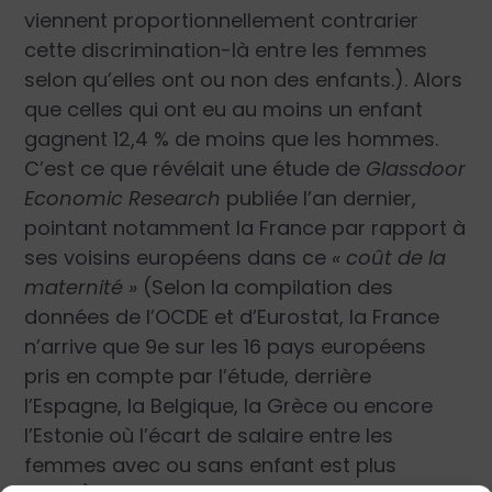
viennent proportionnellement contrarier
cette discrimination-là entre les femmes
selon qu’elles ont ou non des enfants.). Alors
que celles qui ont eu au moins un enfant
gagnent 12,4 % de moins que les hommes.
C’est ce que révélait une étude de
Glassdoor
Economic Research
publiée l’an dernier,
pointant notamment la France par rapport à
ses voisins européens dans ce
« coût de la
maternité »
(Selon la compilation des
données de l’OCDE et d’Eurostat, la France
n’arrive que 9e sur les 16 pays européens
pris en compte par l’étude, derrière
l’Espagne, la Belgique, la Grèce ou encore
l’Estonie où l’écart de salaire entre les
femmes avec ou sans enfant est plus