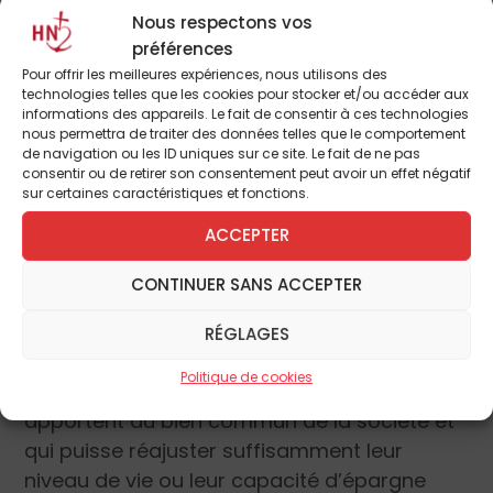
faible.). S’il faut dénoncer une discrimination,
Nous respectons vos
à l’opposé de l’intention sournoise des
préférences
féministes, c’est celle qui porte, non sur le
Pour offrir les meilleures expériences, nous utilisons des
sexisme, mais sur les mères de famille, par
technologies telles que les cookies pour stocker et/ou accéder aux
informations des appareils. Le fait de consentir à ces technologies
un déni politique de leur statut et de leur rôle
nous permettra de traiter des données telles que le comportement
dans la société. C’est bien une forme de
de navigation ou les ID uniques sur ce site. Le fait de ne pas
consentir ou de retirer son consentement peut avoir un effet négatif
« double peine » qui les atteint aujourd’hui en
sur certaines caractéristiques et fonctions.
France :
ACCEPTER
1.
Aucune compensation proportionnée n’est
CONTINUER SANS ACCEPTER
apportée à leur moindre carrière et à la
diminution corollaire de leur revenu, sous
RÉGLAGES
forme par exemple d’un salaire maternel, qui
Politique de cookies
corresponde au service inestimable qu’elles
apportent au bien commun de la société et
qui puisse réajuster suffisamment leur
niveau de vie ou leur capacité d’épargne