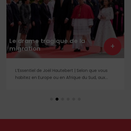
Le drame tragique de la
+
migration
L’Essentiel de Joël Hautebert | Selon que vous
habitez en Europe ou en Afrique du Sud, aux
États-Unis ou en Libye, vos propos seront
considérés comme racistes ou non. Les récents
événements aux Pays-Bas ou en Irlande
soulèvent la question de l'accueil des migrants,
qui devraient avant tout pouvoir rester chez eux,
comme l'a rappelé Léon XIV récemment.