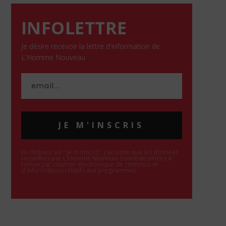
INFOLETTRE
Je désire recevoir la lettre d'information de
L'Homme Nouveau
JE M'INSCRIS
En cliquant sur "Je m'inscris", j'accepte que les données
recueillies par L'Homme Nouveau soient destinées à
l'envoi par courrier électronique de contenus et
d'informations relatifs aux programmes.