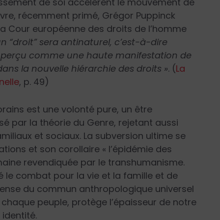
issement de soi accélèrent le mouvement de
 livre, récemment primé, Grégor Puppinck
 la Cour européenne des droits de l’homme
un “droit” sera antinaturel, c’est-à-dire
era perçu comme une haute manifestation de
 dans la nouvelle hiérarchie des droits »
. (
La
nelle
, p. 49)
ins est une volonté pure, un être
 par la théorie du Genre, rejetant aussi
iliaux et so­ciaux. La subversion ultime se
na­tions et son corollaire « l’épidémie des
humaine revendiquée par le transhumanisme.
 le combat pour la vie et la famille et de
a défense du commun anthropologique universel
 chaque peuple, protège l’épaisseur de notre
identité.