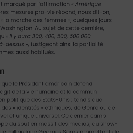
nt marqué par l’affirmation
« Amérique
es mesures pro-vie répond, nous dit-on,
r « la marche des femmes », quelques jours
Washington. Au sujet de cette dernière,
qu’
« il y aura 300, 400, 500, 600 000
là-dessus »
, fustigeant ainsi la partialité
mmes aussi habitués.
un
s que le Président américain défend
s’agit de la vie humaine et le commun
bien politique des États-Unis ; tandis que
 des « identités » ethniques, de Genre ou de
ouvel et unique universel. Ce dernier camp
ope du soutien massif des médias, du show-
, le milliardaire Georges Soros promettant de