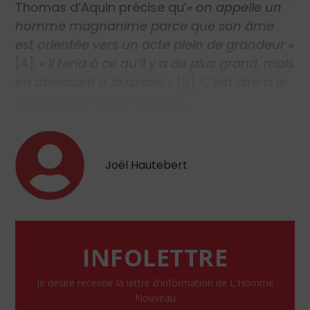
Thomas d’Aquin précise qu’
« on appelle un
homme magnanime parce que son âme
est orientée vers un acte plein de grandeur »
[4]
.
« Il tend à ce qu’il y a de plus grand, mais
en obéissant à la raison »
[5]
. C’est dire si le
magnanime est un homme…
Joël Hautebert
INFOLETTRE
Je désire recevoir la lettre d'information de L'Homme
Nouveau