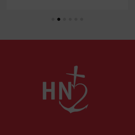
Et si, au contraire, nous recherchions le vrai
repos, celui que nous offre le Cœur sacré de
Jésus, celui que nous ne trouverons qu'en Dieu ?
Petit guide de l'authentique joie des vacances...
par le chanoine Michael McCowen (icrsp).