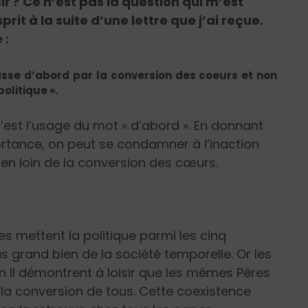
sir ? Ce n’est pas la question qui m’est
prit à la suite d’une lettre que j’ai reçue.
 :
asse d’abord par la conversion des coeurs et non
olitique ».
c’est l’usage du mot « d’abord ». En donnant
ortance, on peut se condamner à l’inaction
ien loin de la conversion des cœurs.
ires mettent la politique parmi les cinq
us grand bien de la société temporelle. Or les
n II démontrent à loisir que les mêmes Pères
 la conversion de tous. Cette coexistence