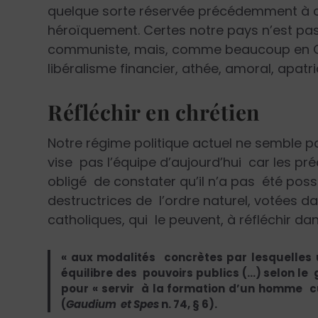
quelque sorte réservée précédemment à ceu
héroïquement. Certes notre pays n’est pa
communiste, mais, comme beaucoup en Occid
libéralisme financier, athée, amoral, apatri
Réfléchir en chrétien
Notre régime politique actuel ne semble pa
vise pas l’équipe d’aujourd’hui car les pré
obligé de constater qu’il n’a pas été pos
destructrices de l’ordre naturel, votées dan
catholiques, qui le peuvent, à réfléchir dans
« aux modalités concrètes par lesquelles
équilibre des pouvoirs publics (…) selon le
pour « servir à la formation d’un homme cul
(
Gaudium et Spes
n. 74, § 6).