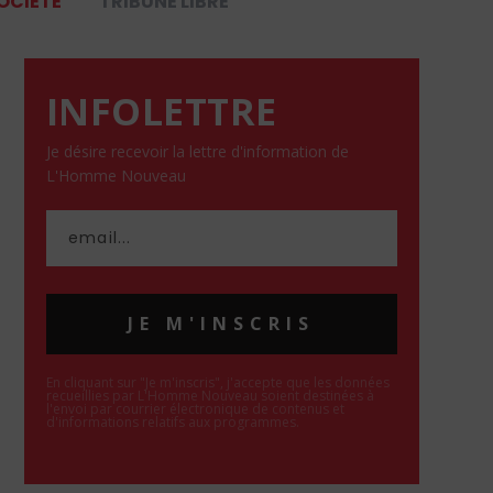
OCIÉTÉ
TRIBUNE LIBRE
INFOLETTRE
Je désire recevoir la lettre d'information de
L'Homme Nouveau
JE M'INSCRIS
En cliquant sur "Je m'inscris", j'accepte que les données
recueillies par L'Homme Nouveau soient destinées à
l'envoi par courrier électronique de contenus et
d'informations relatifs aux programmes.