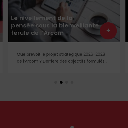
Le nivellement de la
pensée sous la bienveillante
+
férule de l’Arcom
Que prévoit le projet stratégique 2026-2028
de l’Arcom ? Derrière des objectifs formulés
dans le langage rassurant de la protection du
public et de la lutte contre la désinformation,
se dessine un système liberticide de
surveillance et de censure des contenus
médiatiques et numériques.