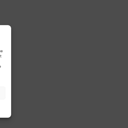
ue
t
e