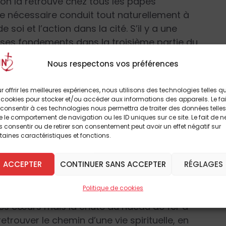
 on la retrouve chez tous les papes
ce nécessaire conduit tout naturellement à
 soi et l’action dans la cité. S’il y a une
uve ses fondements dans la troisième partie du
e à la vertu théologale de charité, c’est bien
Nous respectons vos préférences
isation et action dans la cité.
r offrir les meilleures expériences, nous utilisons des technologies telles q
rganiser l’utilisation de son temps pour faire
 cookies pour stocker et/ou accéder aux informations des appareils. Le fai
consentir à ces technologies nous permettra de traiter des données telles
mpte de ses forces et de ses qualités
 le comportement de navigation ou les ID uniques sur ce site. Le fait de n
menage, pour donner toute sa mesure sans
 consentir ou de retirer son consentement peut avoir un effet négatif sur
taines caractéristiques et fonctions.
texte, les Pères conciliaires rejettent «
le à la liberté civile ou religieuse
», ce qui
ACCEPTER
CONTINUER SANS ACCEPTER
RÉGLAGES
i pour la chute des régimes communistes de
des chrétiens (pas forcément tous bien
Politique de cookies
ct des libertés. Je suis bien convaincu que
 des cœurs mais la chute du rideau de fer a
ouver le chemin d’une vie spirituelle, en