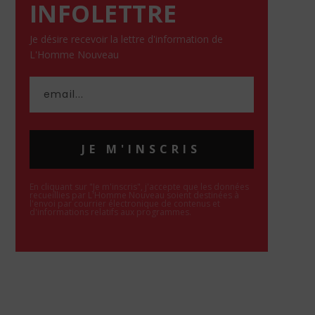
INFOLETTRE
Je désire recevoir la lettre d'information de
L'Homme Nouveau
JE M'INSCRIS
En cliquant sur "Je m'inscris", j'accepte que les données
recueillies par L'Homme Nouveau soient destinées à
l'envoi par courrier électronique de contenus et
d'informations relatifs aux programmes.