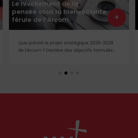
Le nivellement de la
pensée sous la bienveillante
+
férule de l’Arcom
Que prévoit le projet stratégique 2026-2028
de l’Arcom ? Derrière des objectifs formulés
dans le langage rassurant de la protection du
public et de la lutte contre la désinformation,
se dessine un système liberticide de
surveillance et de censure des contenus
médiatiques et numériques.