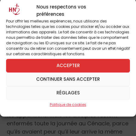
Nous respectons vos
se fait-il ? Pierre, Jean, les femmes sont
préférences
allées au tombeau, et il était vide. Lui n’y était
Pour offrir les meilleures expériences, nous utilisons des
pas. Ils y sont allés le cœur fermé par la
technologies telles que les cookies pour stocker et/ou accéder aux
tristesse, la tristesse d’une défaite : le Maître,
informations des appareils. Le fait de consentir à ces technologies
nous permettra de traiter des données telles que le comportement
leur Maître, celui qu’ils aimaient tant a été
de navigation ou les ID uniques sur ce site. Le fait de ne pas
exécuté, il est mort. Et on ne revient pas de la
consentir ou de retirer son consentement peut avoir un effet négatif
sur certaines caractéristiques et fonctions.
mort. Voilà la défaite, voilà le chemin de la
défaite, le chemin vers le tombeau. Mais
ACCEPTER
l’ange leur dit :
« Il n’est pas ici, il est
CONTINUER SANS ACCEPTER
ressuscité ».
RÉGLAGES
C’est la première annonce :
« Il est
Politique de cookies
ressuscité ».
Puis la confusion, le cœur fermé,
les apparitions. Mais les disciples restent
enfermés toute la journée au Cénacle, parce
qu’ils avaient peur qu’il leur arrive la même