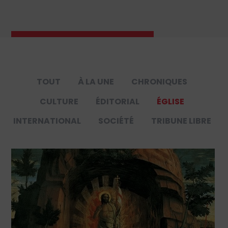
TOUT
À LA UNE
CHRONIQUES
CULTURE
ÉDITORIAL
ÉGLISE
INTERNATIONAL
SOCIÉTÉ
TRIBUNE LIBRE