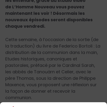
les entendre, grâce au studio vidéo
de L’Homme Nouveau vous pouvez
maintenant les voir ! Désormais les
nouveaux épisodes seront disponibles
chaque vendredi.
Cette semaine, à l’occasion de la sortie (de
la traduction) du livre de Federico Bortoli : La
distribution de la communion dans la main,
Etudes historiques, canoniques et
pastorales, préfacé par le Cardinal Sarah,
les abbés de Tanouärn et Celier, avec le
père Thomas, sous la direction de Philippe
Maxence, vous proposent une réflexion sur
la façon de donner et recevoir la
communion.