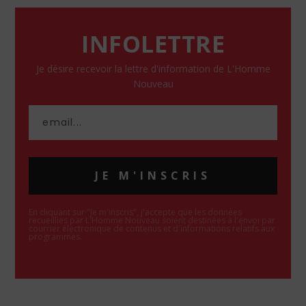
INFOLETTRE
Je désire recevoir la lettre d'information de L'Homme
Nouveau
JE M'INSCRIS
En cliquant sur "Je m'inscris", j'accepte que les données
recueillies par L'Homme Nouveau soient destinées à l'envoi par
courrier électronique de contenus et d'informations relatifs aux
programmes.