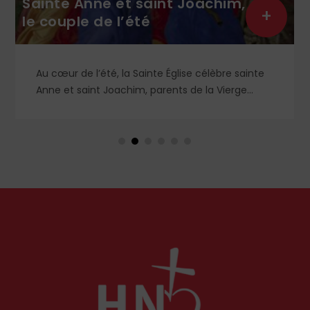
Sainte Anne et saint Joachim,
+
le couple de l’été
Au cœur de l’été, la Sainte Église célèbre sainte
Anne et saint Joachim, parents de la Vierge
Marie. Mais que sait-on exactement de ce
couple unique que le monde chrétien, aussi bien
en Orient qu’en Occident, célèbre par sa piété
et ses liturgies ?