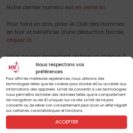
Notre dernier numéro est
en vente ici
.
Pour faire un don, aider le Club des Hommes
en Noir et bénéficier d’une déduction fiscale,
cliquez là.
Vous pouvez également rédiger un chèque à
l’ordre du Fonds de dotation Homme
Nous respectons vos
préférences
Nouveau (FDHN) et l’envoyer à L’Homme
Pour offrir les meilleures expériences, nous utilisons des
Nouveau, 10, rue Rosenwald, 75015 Paris. Plus
technologies telles que les cookies pour stocker et/ou accéder aux
d’informations par courriel :
informations des appareils. Le fait de consentir à ces technologies
nous permettra de traiter des données telles que le comportement
fondsHN@gmail.com ou au téléphone :
01 53
de navigation ou les ID uniques sur ce site. Le fait de ne pas
68 99 71
consentir ou de retirer son consentement peut avoir un effet négatif
sur certaines caractéristiques et fonctions.
ACCEPTER