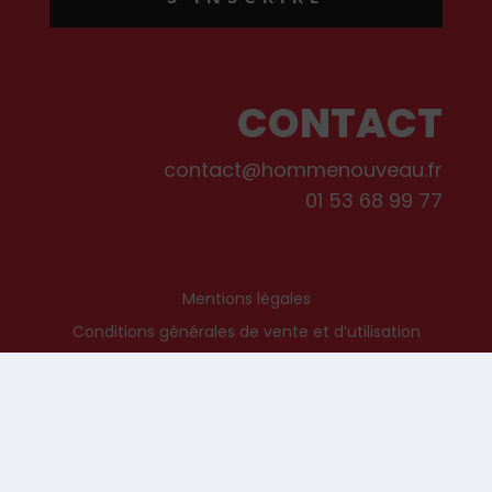
CONTACT
contact@hommenouveau.fr
01 53 68 99 77
Mentions légales
Conditions générales de vente et d’utilisation
Politique de cookies
Qui sommes-nous ?
© Les Editions de L’Homme Nouveau, 2022. Tous droits réservés.