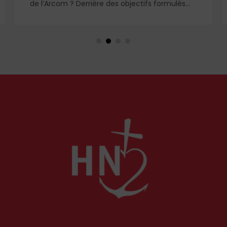
de l’Arcom ? Derrière des objectifs formulés
dans le langage rassurant de la protection du
public et de la lutte contre la désinformation,
se dessine un système liberticide de
surveillance et de censure des contenus
médiatiques et numériques.