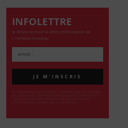
INFOLETTRE
Je désire recevoir la lettre d'information de
L'Homme Nouveau
JE M'INSCRIS
En cliquant sur "Je m'inscris", j'accepte que les données
recueillies par L'Homme Nouveau soient destinées à
l'envoi par courrier électronique de contenus et
d'informations relatifs aux programmes.