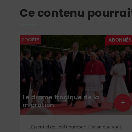
Ce contenu pourrai
SOCIÉTÉ
Le drame tragique de la
+
+
migration
L’Essentiel de Joël Hautebert | Selon que vous