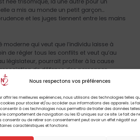
st née trisomique, là une autre pour un
elle a mis au monde un petit garçon…
rudence et les juges tiennent entre les mains
té moderne qui veut que l’individu laisse à
oin de régler tous les conflits et veut qu’au
u législateur, pourrait profiter à la cause
’association de défense des personnes
ainte devant la CPI contre le projet du
Nous respectons vos préférences
établir et financer un programme de
) afin de limiter les naissances d’enfants
r offrir les meilleures expériences, nous utilisons des technologies telles q
le-Zélande, pourtant, est signataire du
 cookies pour stocker et/ou accéder aux informations des appareils. Le fai
consentir à ces technologies nous permettra de traiter des données telles
ution d’un groupe déterminé de la
 le comportement de navigation ou les ID uniques sur ce site. Le fait de n
ssances est interdite »
.
 consentir ou de retirer son consentement peut avoir un effet négatif sur
taines caractéristiques et fonctions.
 plainte n’a pas été rejetée et sera donc