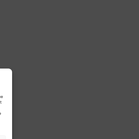
ue
t
e