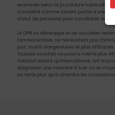
examinée selon la procédure habituelle. Re
considéré comme faisant partie d’une popu
statut de personne peut conciliable avec l
Le DPN se développe et de nouvelles techn
l’amniocentèse, ne nécessitent pas d’intro
jour, moins dangereuses et plus efficaces.
fausses couches ne pourra même plus être 
national autant qu’international, ont le pou
diagnostic une machine à tuer ou un moyen
ne reste plus qu’à attendre les conclusion