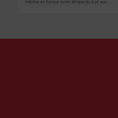
rd
habitez en Europe ou en Afrique du Sud, aux
États-Unis ou en Libye, vos propos seront
ui
considérés comme racistes ou non. Les
re
récents événements aux Pays-Bas ou en
r
Irlande soulèvent la question de l'accueil des
migrants, qui devraient avant tout pouvoir
rester chez eux, comme l'a rappelé Léon XIV
récemment.