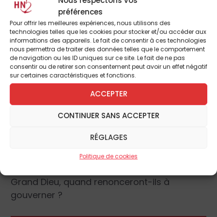
en kevlar anti-rafale de kalach puisque l’État
préférences
Pour offrir les meilleures expériences, nous utilisons des
ne sait pas nous protéger du terrorisme.
technologies telles que les cookies pour stocker et/ou accéder aux
Viendrons les culottes blindées pour
informations des appareils. Le fait de consentir à ces technologies
nous permettra de traiter des données telles que le comportement
retarder le viol, l’État étant incapable de
de navigation ou les ID uniques sur ce site. Le fait de ne pas
lutter contre la délinquance sexuelle. Et aussi
consentir ou de retirer son consentement peut avoir un effet négatif
sur certaines caractéristiques et fonctions.
les portefeuilles avec déclaration de vol en
ligne pour faciliter les démarches. Les
ACCEPTER
maisons avec commande directe chez Ikea
ou Darty pour remplacer le mobilier et les
CONTINUER SANS ACCEPTER
appareils numériques volés. Alors que dans
RÉGLAGES
un pitoyable étalage de faiblesse, ils lâchent
tout, il est un renoncement que nous
Politique de cookies
attendons d’eux, un seul, jamais concédé :
Grand Dieu, quand renonceront-ils à
gouverner ?