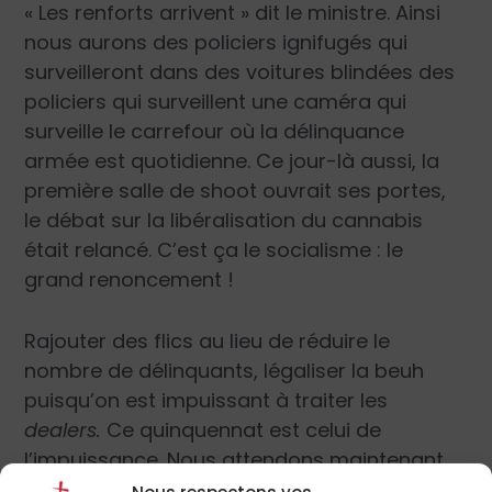
« Les renforts arrivent » dit le ministre. Ainsi
nous aurons des policiers ignifugés qui
surveilleront dans des voitures blindées des
policiers qui surveillent une caméra qui
surveille le carrefour où la délinquance
armée est quotidienne. Ce jour-là aussi, la
première salle de shoot ouvrait ses portes,
le débat sur la libéralisation du cannabis
était relancé. C’est ça le socialisme : le
grand renoncement !
Rajouter des flics au lieu de réduire le
nombre de délinquants, légaliser la beuh
puisqu’on est impuissant à traiter les
dealers.
Ce quinquennat est celui de
l’impuissance. Nous attendons maintenant
des subventions pour des vestes de costard
Nous respectons vos