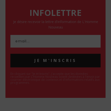
INFOLETTRE
Je désire recevoir la lettre d'information de L'Homme
Nouveau
JE M'INSCRIS
En cliquant sur "Je m'inscris", j'accepte que les données
recueillies par L'Homme Nouveau soient destinées à l'envoi par
courrier électronique de contenus et d'informations relatifs aux
programmes.